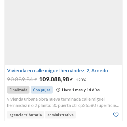
Vivienda en calle miguel hernández, 2, Arnedo
90.889
,84
109.088
,98
€
€
120%
Hace
1 mes y 14 días
Finalizada
Con pujas
vivienda urbana obra nueva terminada calle miguel
hernandez n o 2 planta: 30 puerta ctr cp26580 superficie
area edificada construida: 75.7 m 2 area util: 68,02 rn2
agencia tributaria
administrativa
número de orden: 24 cuota de y 2,25% conjunto referencia
catastral: 42509...