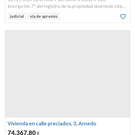
inscripción 7ª del registro de la propiedad dearnedo sita
en paseo de la constitución nº103 portal 3 planta5ª tipo b,
judicial
via de apremio
arnedo.
Vivienda en calle preciados, 3, Arnedo
74.367
,80
€