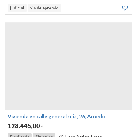
6.666, tomo 526, libro 175, folio 129. urbanaen
judicial
via de apremio
arnedoreferencia catastral: 4257110wm7745n0001ge.
inscripción anotación...
Vivienda en calle general ruiz, 26, Arnedo
128.445
,00
€
Hace
3 años 1 mes