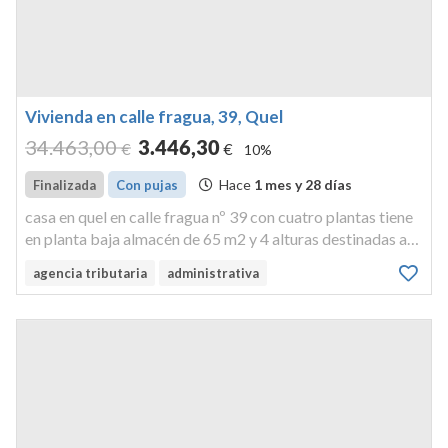
Vivienda en calle fragua, 39, Quel
34.463
,00
3.446
,30
€
€
10%
Hace
1 mes y 28 días
Finalizada
Con pujas
casa en quel en calle fragua nº 39 con cuatro plantas tiene
en planta baja almacén de 65 m2 y 4 alturas destinadas a
vivienda de 65 m2 cada una. vivienda. cl/ fragua, 39. 26570
agencia tributaria
administrativa
- quel (la rioja).