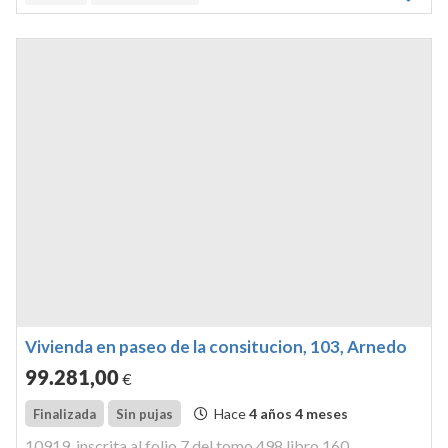
metros cuadrados sita en arnedo en calle manantial nº 5.
Vivienda en paseo de la consitucion, 103, Arnedo
99.281
,00
€
Hace
4 años 4 meses
Finalizada
Sin pujas
10919, inscrita al folio 7 del tomo 498,libro 160,