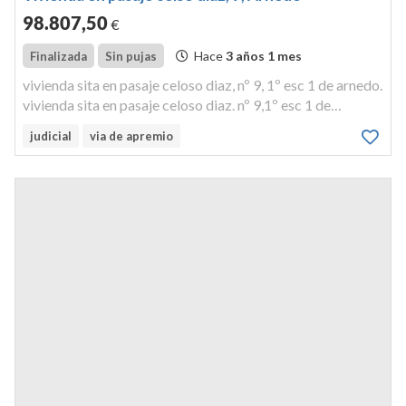
98.807
,50
€
Hace
3 años 1 mes
Finalizada
Sin pujas
vivienda sita en pasaje celoso diaz, nº 9, 1º esc 1 de arnedo.
vivienda sita en pasaje celoso diaz. nº 9,1º esc 1 de
arnedoplanta primera, superficie útil de setenta y ocho
judicial
via de apremio
metros cuadrados.