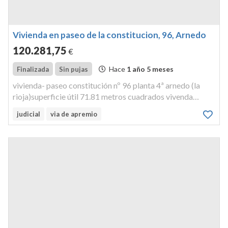
Vivienda en paseo de la constitucion, 96, Arnedo
120.281
,75
€
Hace
1 año 5 meses
Finalizada
Sin pujas
vivienda- paseo constitución nº 96 planta 4ª arnedo (la
rioja)superficie útil 71.81 metros cuadrados vivenda
habitual.
judicial
via de apremio