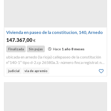
Vivienda en paseo de la constitucion, 140, Arnedo
147.367
,00
€
Hace
1 año 8 meses
Finalizada
Sin pujas
ubicada en arnedo (la rioja) callepaseo de la constitución
nº140-1º tipo d-2.cp 26580a.3.- número finca registral: nº
14.972.,.
judicial
via de apremio