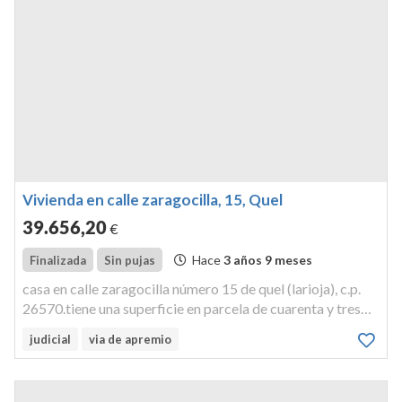
Vivienda en calle zaragocilla, 15, Quel
39.656
,20
€
Hace
3 años 9 meses
Finalizada
Sin pujas
casa en calle zaragocilla número 15 de quel (larioja), c.p.
26570.tiene una superficie en parcela de cuarenta y tres
metros cuadrados y construida deciento treinta y siete
judicial
via de apremio
metros cuadrados.