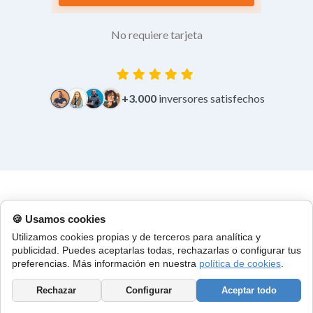
No requiere tarjeta
+3.000
inversores satisfechos
🍪 Usamos cookies
Encuentra las próximas subastas de pisos y casas
Utilizamos cookies propias y de terceros para analítica y
embargadas en Comarca de Arnedo, La Rioja
publicidad. Puedes aceptarlas todas, rechazarlas o configurar tus
preferencias. Más información en nuestra
política de cookies
.
50 Subastas de casas, pisos, chalets, áticos, apartamentos y
Rechazar
Configurar
Aceptar todo
bungalows embargados en Comarca de Arnedo, La Rioja.
Crea alertas, localiza con mapa subastas y recibe las últimas