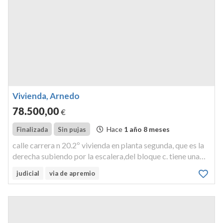
Vivienda, Arnedo
78.500
,00
€
Hace
1 año 8 meses
Finalizada
Sin pujas
calle carrera n 20.2º vivienda en planta segunda, que es la
derecha subiendo por la escalera,del bloque c. tiene una
superficie aproximada de sesenta y seis metros
judicial
via de apremio
cuadradosy se compone de vestíbulo, cocina-comedor,
aseo y tres dormitorios.