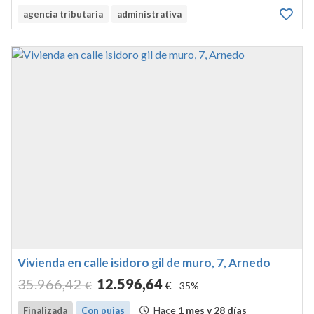
cuadrados, y útil de ochenta y ocho metroscuadrados.
agencia tributaria
administrativa
ocupa la totalidad de la planta. compuesta de
entrada,despensa,cocina, comedor, baño...
Vivienda en calle isidoro gil de muro, 7, Arnedo
35.966
,42
12.596
,64
€
€
35%
Hace
1 mes y 28 días
Finalizada
Con pujas