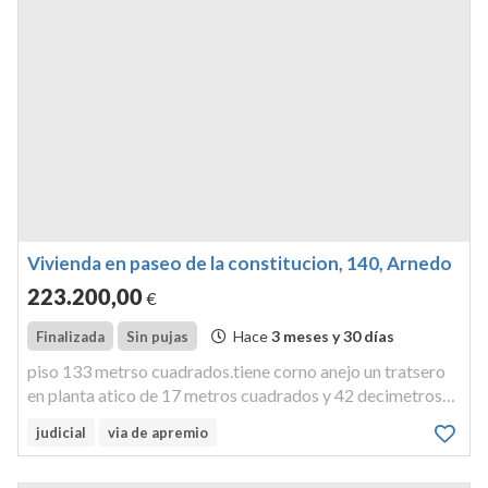
Vivienda en paseo de la constitucion, 140, Arnedo
223.200
,00
€
Hace
3 meses y 30 días
Finalizada
Sin pujas
piso 133 metrso cuadrados.tiene corno anejo un tratsero
en planta atico de 17 metros cuadrados y 42 decimetros
cuadrados. vivienda de 133 metros cuadrados. piso tipo d-
judicial
via de apremio
2.