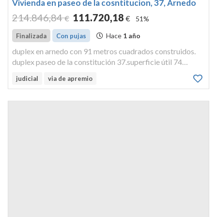
Vivienda en paseo de la cosntitucion, 37, Arnedo
214.846
,84
111.720
,18
€
€
51%
Hace
1 año
Finalizada
Con pujas
duplex en arnedo con 91 metros cuadrados construidos.
duplex paseo de la constitución 37.superficie útil 74
metros y un decimetro cuadrado y construida 91 metros
judicial
via de apremio
cuadrado. arnedo. en arnedo.