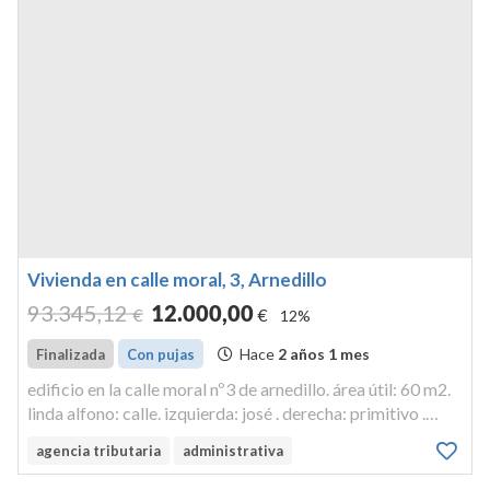
Vivienda en calle moral, 3, Arnedillo
93.345
,12
12.000
,00
€
€
12%
Hace
2 años 1 mes
Finalizada
Con pujas
edificio en la calle moral nº3 de arnedillo. área útil: 60 m2.
linda alfono: calle. izquierda: josé . derecha: primitivo .
vivienda . cl/ moral, 3. 26589 - arnedillo (la rioja).
agencia tributaria
administrativa