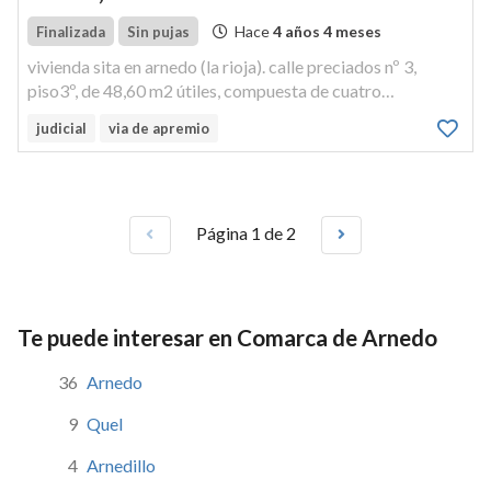
Hace
4 años 4 meses
Finalizada
Sin pujas
vivienda sita en arnedo (la rioja). calle preciados nº 3,
piso3º, de 48,60 m2 útiles, compuesta de cuatro
habitaciones,cocina con despensa anexa, aseo, vestíbulo
judicial
via de apremio
de ingreso ypasillo.
Página 1 de 2
Te puede interesar en Comarca de Arnedo
36
Arnedo
9
Quel
4
Arnedillo