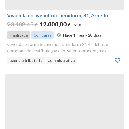
Vivienda en avenida de benidorm, 31, Arnedo
23.108
,45
12.000
,00
€
€
51%
Hace
1 mes y 28 días
Finalizada
Con pujas
vivienda en arnedo. avenida benidorm 31 4º dcha se
compone de vestíbulo, pasillo, salón-comedor, tres
terrazas, cocina, despensa, cuarto de baño y tres
agencia tributaria
administrativa
dormitorios. área edificada construida: 118,73 m2. área
útil: 89,69 m2. tiene como a...