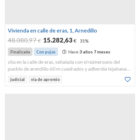
Vivienda en calle de eras, 1, Arnedillo
48.080
,97
15.282
,63
€
€
31%
Hace
3 años 7 meses
Finalizada
Con pujas
sita en la calle de eras, señalada con el númerouno del
pueblo de arendillo 60 m cuadrados y adherida tejabana
de unos 15mm. no vivienda habitual.
judicial
via de apremio