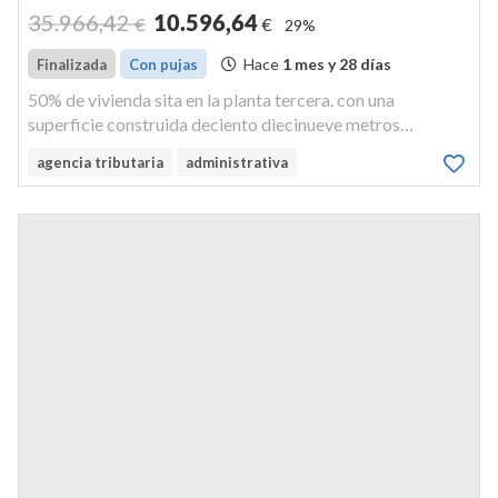
35.966
,42
10.596
,64
€
€
29%
Hace
1 mes y 28 días
Finalizada
Con pujas
50% de vivienda sita en la planta tercera. con una
superficie construida deciento diecinueve metros
cuadrados, y útil de ochenta y ocho metros cuadrados.
agencia tributaria
administrativa
ocupa la totalidad de la planta. compuesta de entrada,
despensa, cocina, comedor, b...