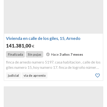
Vivienda en calle de los giles, 15, Arnedo
141.381
,00
€
Hace
3 años 7 meses
Finalizada
Sin pujas
finca de arnedo numero 5197. casa habitacion , calle de los
giles numero 15, hoy numero 17. finca de logroño número
24273. vivienda o piso primero izquierda tipo b, forma
judicial
via de apremio
parte de edificio sito en logroño, calle belchite número 24.