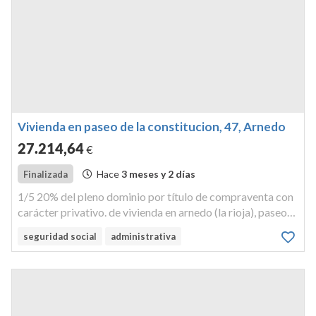
Vivienda en paseo de la constitucion, 47, Arnedo
27.214
,64
€
Hace
3 meses y 2 días
Finalizada
1/5 20% del pleno dominio por título de compraventa con
carácter privativo. de vivienda en arnedo (la rioja), paseo
constitución nº 47 planta: 4ª dch, tipo a área edificada
seguridad social
administrativa
construida: 163,64 m2 linderos: frente, -; fondo, calle
libertad...