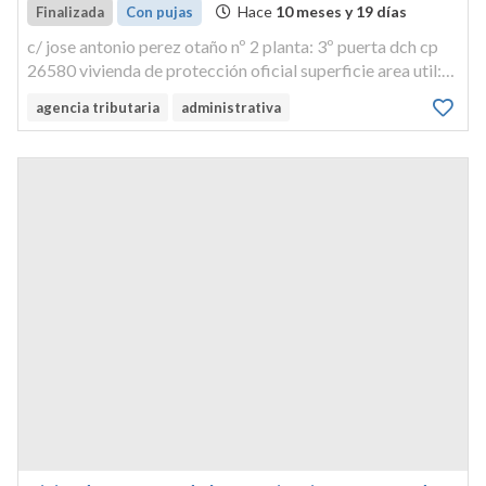
Hace
10 meses y 19 días
Finalizada
Con pujas
c/ jose antonio perez otaño nº 2 planta: 3º puerta dch cp
26580 vivienda de protección oficial superficie area util:
39.85 m 2 número de orden: 26 cuota de participación:
agencia tributaria
administrativa
10% 2% linderos: frente: con caja de escalera y finca
veinticinco...