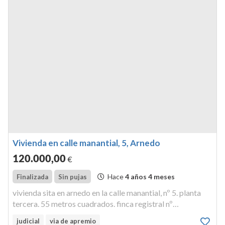
Vivienda en calle manantial, 5, Arnedo
120.000
,00
€
Hace
4 años 4 meses
Finalizada
Sin pujas
vivienda sita en arnedo en la calle manantial, nº 5. planta
tercera. 55 metros cuadrados. finca registral nº
18.565vivienda habitual. vivienda en planta tercera de 55
judicial
via de apremio