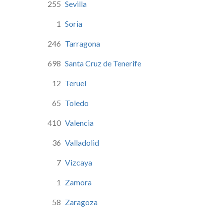
255
Sevilla
1
Soria
246
Tarragona
698
Santa Cruz de Tenerife
12
Teruel
65
Toledo
410
Valencia
36
Valladolid
as
ra
7
Vizcaya
1
Zamora
a
58
Zaragoza