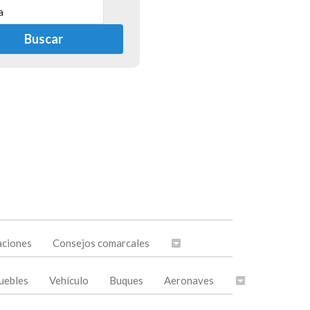
a
Buscar
a
eal
, ...
ara
aciones
Consejos comarcales
oa
uebles
Vehículo
Buques
Aeronaves
ar