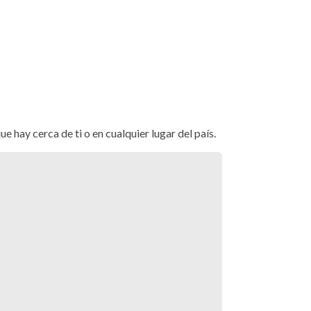
a
z de Tenerife
d
 hay cerca de ti o en cualquier lugar del país.
a