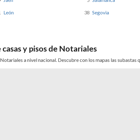
Soria
Tarragon
1
León
38
Segovia
Santa Cru
Teruel
Toledo
Valencia
 casas y pisos de Notariales
Valladoli
Vizcaya
Notariales a nivel nacional. Descubre con los mapas las subastas que
Zamora
Zaragoz