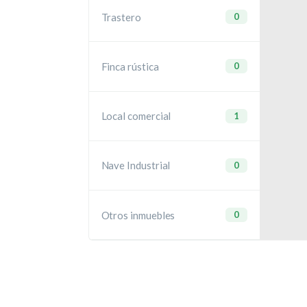
Trastero
0
Finca rústica
0
Local comercial
1
Nave Industrial
0
Otros inmuebles
0