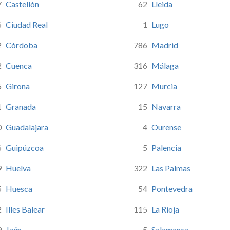
7
Castellón
62
Lleida
Jaén
León
6
Ciudad Real
1
Lugo
Lleida
2
Córdoba
786
Madrid
Lugo
Madrid
2
Cuenca
316
Málaga
Málaga
Melilla
5
Girona
127
Murcia
Murcia
1
Granada
15
Navarra
Navarra
Ourense
0
Guadalajara
4
Ourense
Palencia
6
Guipúzcoa
5
Palencia
Las Palm
Ponteved
9
Huelva
322
Las Palmas
La Rioja
5
Huesca
54
Pontevedra
Salamanc
Segovia
2
Illes Balear
115
La Rioja
Sevilla
9
Jaén
5
Salamanca