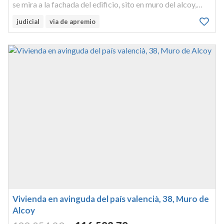
se mira a la fachada del edificio, sito en muro del alcoy,
avenida de valencia, número sesenta y uno, hoy señalada
judicial
via de apremio
con el número setenta y cinco, que ocupa una superficie de
no...
Vivienda en avinguda del país valencià, 38, Muro de
Alcoy