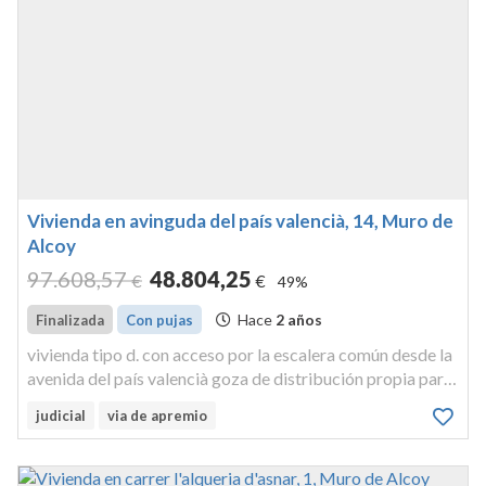
Vivienda en avinguda del país valencià, 14, Muro de
Alcoy
97.608
,57
48.804
,25
€
€
49%
Hace
2 años
Finalizada
Con pujas
vivienda tipo d. con acceso por la escalera común desde la
avenida del país valencià goza de distribución propia para
habitar, y tiene 70,28 m² construidos, 15,01 m² con
judicial
via de apremio
repercusión de elementos comunes, y 58,86 m² útiles
cuota: 4,94%. v...