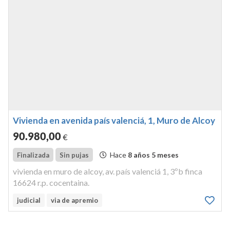
Vivienda en avenida país valenciá, 1, Muro de Alcoy
90.980
,00
€
Hace
8 años 5 meses
Finalizada
Sin pujas
vivienda en muro de alcoy, av. país valenciá 1, 3ºb finca
16624 r.p. cocentaina.
judicial
via de apremio