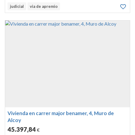
en muro de alcoy ( alicante ) sito enla c/ alqueria, hoy calle
judicial
via de apremio
alqueria de aznar, número uno mide103,43 metros
cuadrados.
Vivienda en carrer major benamer, 4, Muro de
Alcoy
45.397
,84
€