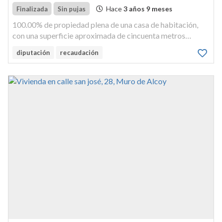
Hace
3 años 9 meses
Finalizada
Sin pujas
100.00% de propiedad plena de una casa de habitación,
con una superficie aproximada de cincuenta metros
cuadrados, situada en el caserío de benamer, anexo de
diputación
recaudación
muro del alcoy, calle mayor, número cuatro, antes tres.
inscrita al tomo 1...