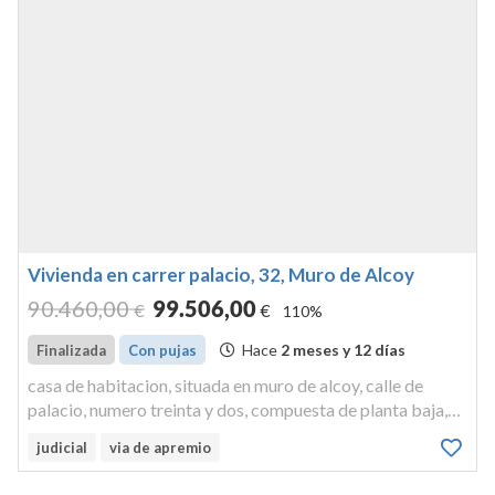
Vivienda en carrer palacio, 32, Muro de Alcoy
90.460
,00
99.506
,00
€
€
110%
Hace
2 meses y 12 días
Finalizada
Con pujas
casa de habitacion, situada en muro de alcoy, calle de
palacio, numero treinta y dos, compuesta de planta baja,
piso principal y porche. tiene tres metros, cincuenta y
judicial
via de apremio
nueve centímetros de longitud y siete metros doscientos
cuarenta y o...