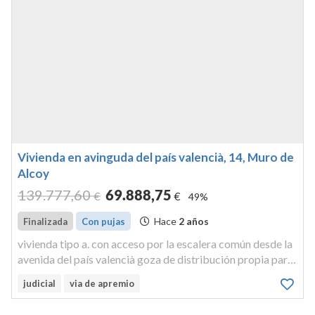
Vivienda en avinguda del país valencià, 14, Muro de
Alcoy
139.777
,60
69.888
,75
€
€
49%
Hace
2 años
Finalizada
Con pujas
vivienda tipo a. con acceso por la escalera común desde la
avenida del país valencià goza de distribución propia para
habitar, y tiene 111,24 m², construidos 15,01 m² con
judicial
via de apremio
repercusión de elementos comunes, y 99,56 m² útiles,
incluída la t...