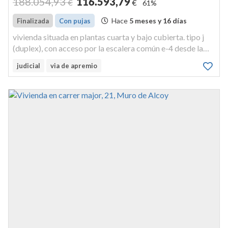
188.054
,93
116.593
,79
€
€
61%
Hace
5 meses y 16 días
Finalizada
Con pujas
vivienda situada en plantas cuarta y bajo cubierta. tipo j
(duplex), con acceso por la escalera común e-4 desde la
avenida del país valencià goza de distribución propia para
judicial
via de apremio
habitar y ocupa una superficie construida total de ciento
seten...