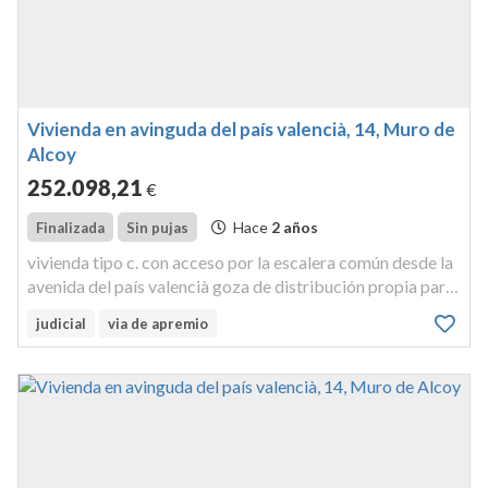
Vivienda en avinguda del país valencià, 14, Muro de
Alcoy
252.098
,21
€
Hace
2 años
Finalizada
Sin pujas
vivienda tipo c. con acceso por la escalera común desde la
avenida del país valencià goza de distribución propia para
habitar, y ocupa una superficie construida de total de
judicial
via de apremio
176,71 m² de los que 63,47 m² se ubican en planta bajo
cubierta,...