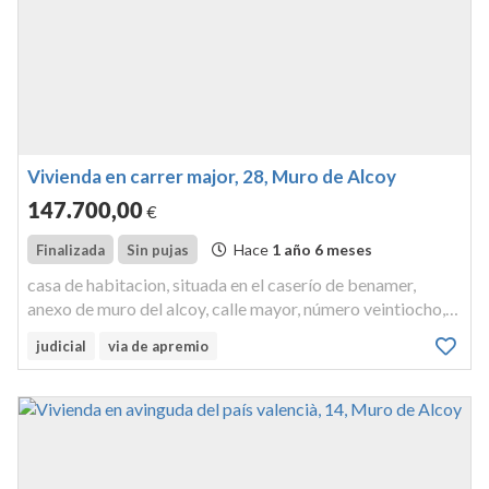
Vivienda en carrer major, 28, Muro de Alcoy
147.700
,00
€
Hace
1 año 6 meses
Finalizada
Sin pujas
casa de habitacion, situada en el caserío de benamer,
anexo de muro del alcoy, calle mayor, número veintiocho,
que consta de tres plantas destinadas a vivienda,
judicial
via de apremio
comunicadas interiormente. es de tipología adosada; la
planta baja tiene una...