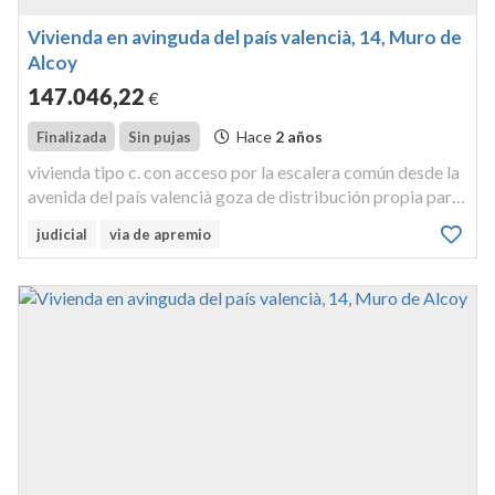
Vivienda en avinguda del país valencià, 14, Muro de
Alcoy
147.046
,22
€
Hace
2 años
Finalizada
Sin pujas
vivienda tipo c. con acceso por la escalera común desde la
avenida del país valencià goza de distribución propia para
habitar, y tiene 113,24 m², construidos 15,01 m² con
judicial
via de apremio
repercusión de elementos comunes, y 100,77 m² útiles,
incluída la ...