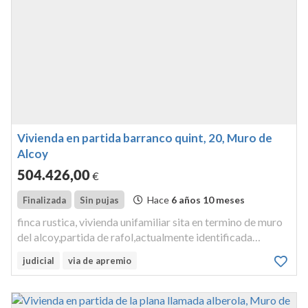
Vivienda en partida barranco quint, 20, Muro de
Alcoy
504.426
,00
€
Hace
6 años 10 meses
Finalizada
Sin pujas
finca rustica, vivienda unifamiliar sita en termino de muro
del alcoy,partida de rafol,actualmente identificada
catastralmente como partida barranco quint,num.20.finca
judicial
via de apremio
reg.3.043 reg.prop.cocentaina, inscrita al tomo 1029,libro
130,folio ...