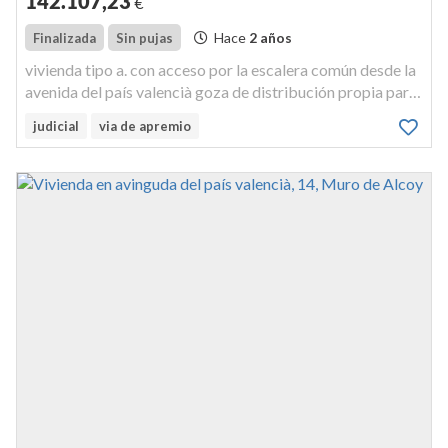
142.107
,23
€
Hace
2 años
Finalizada
Sin pujas
vivienda tipo a. con acceso por la escalera común desde la
avenida del país valencià goza de distribución propia para
habitar, y tiene 111,24 m², construidos 15,01 m² con
judicial
via de apremio
repercusión de elementos comunes, y 99,56 m² útiles,
incluída la t...