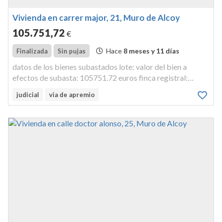
Vivienda en carrer major, 21, Muro de Alcoy
105.751
,72
€
Hace
8 meses y 11 días
Finalizada
Sin pujas
datos de los bienes subastados lote: valor del bien a
efectos de subasta: 105751.72 euros finca registral:
inscrita en el registro de la propiedad de cocentaina, al
judicial
via de apremio
tomo 1383, libro 232, folio 201, finca 2023 inscripción 11
de dominio, 1...