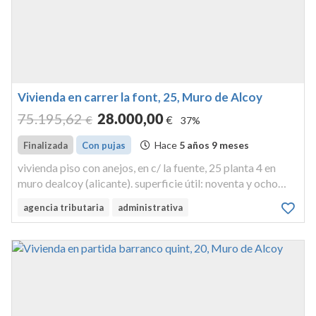
Vivienda en carrer la font, 25, Muro de Alcoy
75.195
,62
28.000
,00
€
€
37%
Hace
5 años 9 meses
Finalizada
Con pujas
vivienda piso con anejos, en c/ la fuente, 25 planta 4 en
muro dealcoy (alicante). superficie útil: noventa y ocho
metros, noventa y nuevedecímetros cuadrados. nº orden
agencia tributaria
administrativa
propiedad horizontal: 0027 cuota: dos enteros, ochenta y
cinco centé...