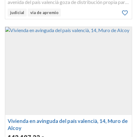
avenida del país valencià goza de distribución propia para
habitar, y tiene 120,54 m², construidos 15,01 m² con
judicial
via de apremio
repercusión de elementos comunes, y 105,76 m² útiles,
incluída la ...
Vivienda en avinguda del país valencià, 14, Muro de
Alcoy