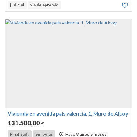
cocentaina,inscrita al tomo 1105, libro 151,folio 41. el
judicial
via de apremio
chalet consta de semisotano, planta baja y piso
primero.forma todo el...
Vivienda en avenida país valencía, 1, Muro de Alcoy
131.500
,00
€
Hace
8 años 5 meses
Finalizada
Sin pujas