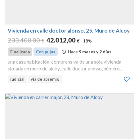
Vivienda en calle doctor alonso, 25, Muro de Alcoy
233.400
,00
42.012
,00
€
€
18%
Hace
9 meses y 2 días
Finalizada
Con pujas
una casa habitación. comprensiva de una sola vivienda
situada en muro de alcoy, calle doctor alonso, número
veintitrés y veinticinco, sobre un solar de ciento veintiún
judicial
via de apremio
metros y sesenta decímetros cuadrados -121,60 m2-, de
los que la part...