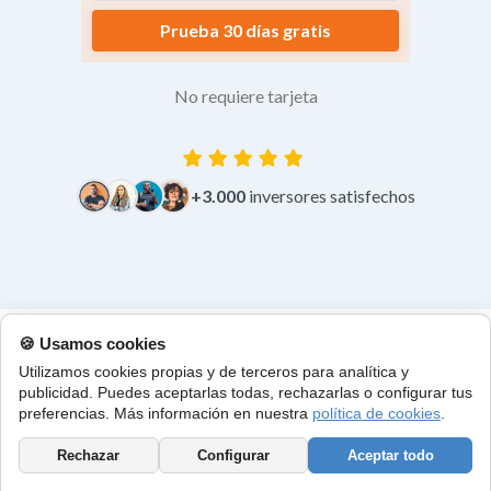
Prueba 30 días gratis
No requiere tarjeta
+3.000
inversores satisfechos
🍪 Usamos cookies
Utilizamos cookies propias y de terceros para analítica y
publicidad. Puedes aceptarlas todas, rechazarlas o configurar tus
preferencias. Más información en nuestra
política de cookies
.
Encuentra las próximas subastas de pisos y casas
Rechazar
Configurar
Aceptar todo
embargadas en Muro de Alcoy