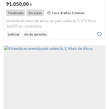
91.050
,00
€
Hace
8 años 5 meses
Finalizada
Sin pujas
vivienda en muro de alcoy, av. país valenciá 1, 1ºb finca
16620 r.p. cocentaina.
judicial
via de apremio