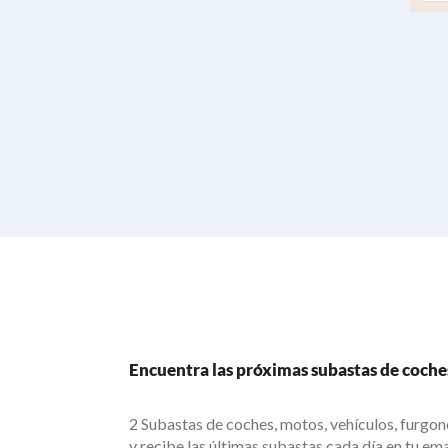
Encuentra las próximas subastas de coche
2 Subastas de coches, motos, vehículos, furgo
y recibe las últimas subastas cada día en tu ema