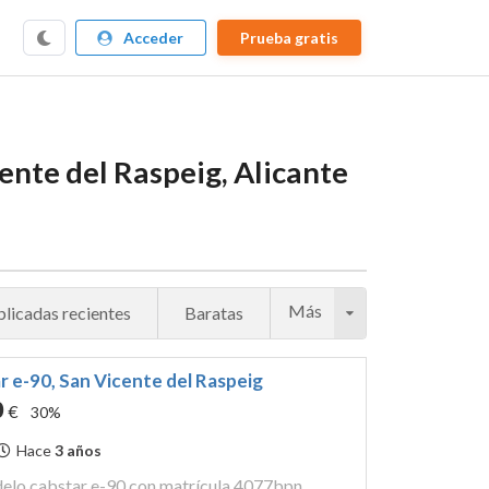
Acceder
Prueba gratis
nte del Raspeig, Alicante
Más
licadas recientes
Baratas
r e-90, San Vicente del Raspeig
0
€
30%
Hace
3 años
vehículo marca nissan modelo cabstar e-90 con matrícula 4077bpn.