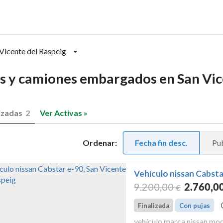
Vicente del Raspeig
s y camiones embargados en San Vice
izadas
2
Ver Activas »
Ordenar:
Fecha fin desc.
Pub
Vehículo nissan Cabsta
9.200
,00
2.760
,0
€
Finalizada
Con pujas