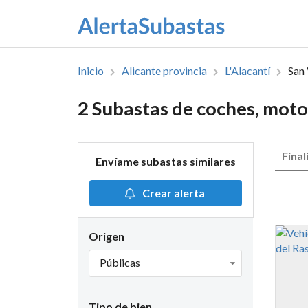
Inicio
Alicante provincia
L'Alacantí
San 
2 Subastas de coches, moto
Final
Envíame subastas similares
Crear alerta
Origen
Públicas
Tipo de bien