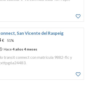
connect, San Vicente del Raspeig
8
€
51%
Hace
4 años 4 meses
xxttpg6a24483.