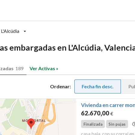
L'Alcúdia
sas embargadas en L'Alcúdia, Valenci
izadas
189
Ver Activas »
Ordenar:
Fecha fin desc.
Pub
Vivienda en carrer mont
62.670
,00
€
Finalizada
Sin pujas
casa baja, con su corral en la calle montortal, número veintido