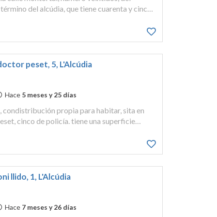
término del alcúdia, que tiene cuarenta y cinco
venta y tres de profundidad, con una superficie
doctor peset, 5, L'Alcúdia
Hace
5 meses y 25 días
, condistribución propia para habitar, sita en
ros cuadrados, y le pertenece como anejo a la
i llido, 1, L'Alcúdia
Hace
7 meses y 26 días