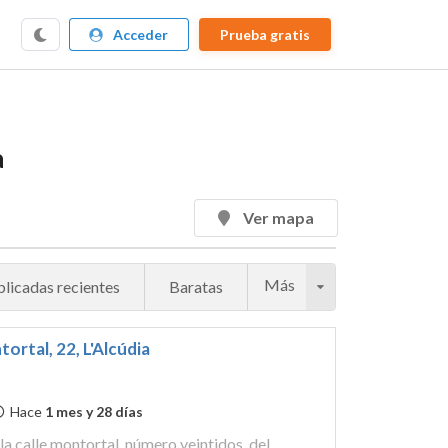
Acceder
Prueba gratis
a
Ver mapa
Más
licadas recientes
Baratas
ortal, 22, L'Alcúdia
Hace
1 mes y 28 días
s, del