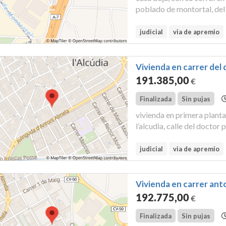
poblado de montortal, del 
palmos de frontera, por no
total de ciento cu...
judicial
via de apremio
Vivienda en carrer del 
191.385
,00
€
Finalizada
Sin pujas
vivienda en primera planta
l’alcudia, calle del doctor peset, cinco de policía. tiene una superficie
construida de noventa met
misma un cuarto tr...
judicial
via de apremio
Vivienda en carrer anton
192.775
,00
€
Finalizada
Sin pujas