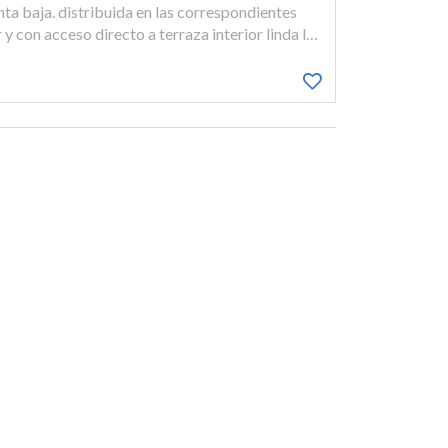
y con acceso directo a terraza interior linda la
de acceso, escalera común del edificio y rampa
i llido, 1, L'Alcúdia
Hace
7 meses y 26 días
inda la vivienda: frente, pasillo de acceso a la
ivienda puerta 1 de su misma planta y pasillo
i llido, 1, L'Alcúdia
Hace
7 meses y 26 días