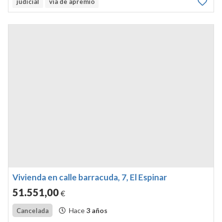
judicial
via de apremio
Vivienda en calle barracuda, 7, El Espinar
51.551
,00
€
Hace
3 años
Cancelada