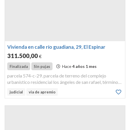
Vivienda en calle río guadiana, 29, El Espinar
311.500
,00
€
Hace
4 años 1 mes
Finalizada
Sin pujas
parcela 574-c-29. parcela de terreno del complejo
urbanístico residencial los ángeles de san rafael, término
de el espinar, calle rio guadiana, con una superficie de 201
judicial
via de apremio
metro con 37 decímetros cuadrados. sobre esta parcela
existe constr...