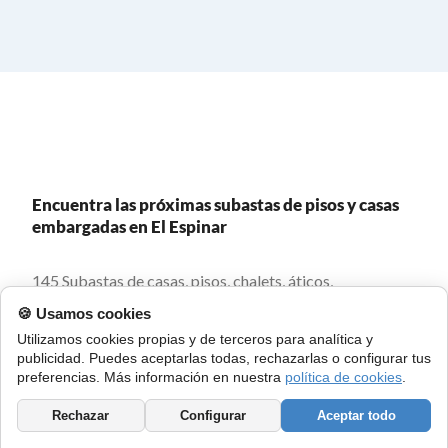
Encuentra las próximas subastas de pisos y casas
embargadas en El Espinar
145 Subastas de casas, pisos, chalets, áticos,
apartamentos y bungalows embargados en El Espinar.
🍪 Usamos cookies
Crea alertas, localiza con mapa subastas y recibe las
Utilizamos cookies propias y de terceros para analítica y
últimas subastas cada día en tu email.
publicidad. Puedes aceptarlas todas, rechazarlas o configurar tus
preferencias. Más información en nuestra
política de cookies
.
Rechazar
Configurar
Aceptar todo
Subastas de casas y pisos cerca de El Espinar