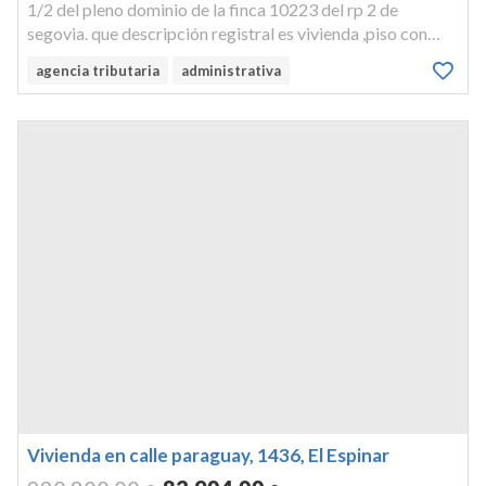
1/2 del pleno dominio de la finca 10223 del rp 2 de
segovia. que descripción registral es vivienda ,piso con
anejos sito en la localidad de san rafael, municipio de el
agencia tributaria
administrativa
espinar, pje prado de san cayetano o la calera,urbanizacion
campoverd...
Vivienda en calle paraguay, 1436, El Espinar