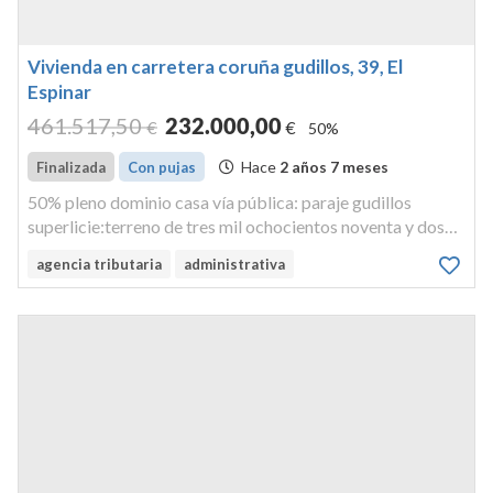
Vivienda en carretera coruña gudillos, 39, El
Espinar
461.517
,50
232.000
,00
€
€
50%
Hace
2 años 7 meses
Finalizada
Con pujas
50% pleno dominio casa vía pública: paraje gudillos
superlicie:terreno de tres mil ochocientos noventa y dos
metros. cuarenta y undecimetros cuadrados y una
agencia tributaria
administrativa
superlicie construida de doscientos noventa y ocho
metros, ochenta decimetros cu...