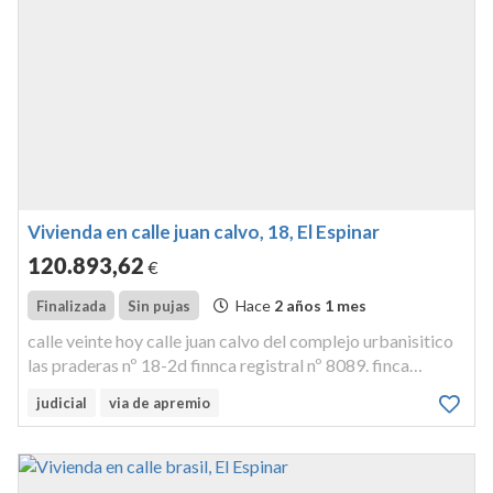
Vivienda en calle juan calvo, 18, El Espinar
120.893
,62
€
Hace
2 años 1 mes
Finalizada
Sin pujas
calle veinte hoy calle juan calvo del complejo urbanisitico
las praderas nº 18-2d finnca registral nº 8089. finca
reigstral nº 8089.
judicial
via de apremio