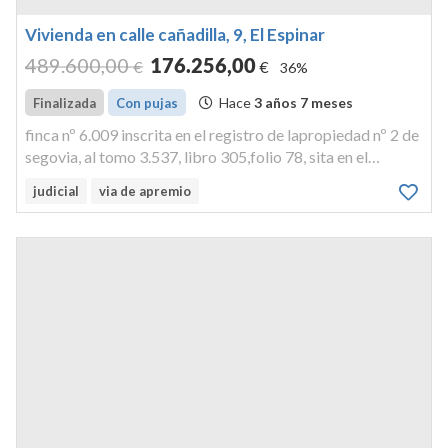
Vivienda en calle cañadilla, 9, El Espinar
489.600
,00
176.256
,00
€
€
36%
Hace
3 años 7 meses
Finalizada
Con pujas
finca nº 6.009 inscrita en el registro de lapropiedad nº 2 de
segovia, al tomo 3.537, libro 305,folio 78, sita en el
término municipal de el espinar. parcela de terreno en
judicial
via de apremio
término municipal de elespinar, en su barrio de san rafael,
ubica...