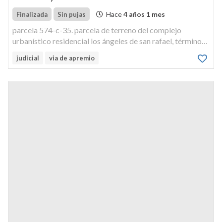
Hace
4 años 1 mes
Finalizada
Sin pujas
parcela 574-c-35. parcela de terreno del complejo
urbanístico residencial los ángeles de san rafael, término
de el espinar, c/ rio guadiana,con una superficie de 200
judicial
via de apremio
metrocuadrados. sobre esta parcela existe construido un
chalet modelo 4...