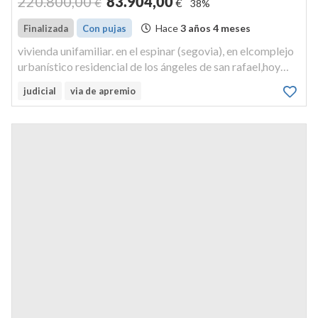
220.800
,00
83.904
,00
€
€
38%
Hace
3 años 4 meses
Finalizada
Con pujas
vivienda unifamiliar. en el espinar (segovia), en elcomplejo
urbanístico residencial de los ángeles de san rafael,hoy
c/paraguay, s/n, vivienda número mil cuatrocientos
judicial
via de apremio
treintay seis modelo colina pareado , que consta de dos
plantas,pla...