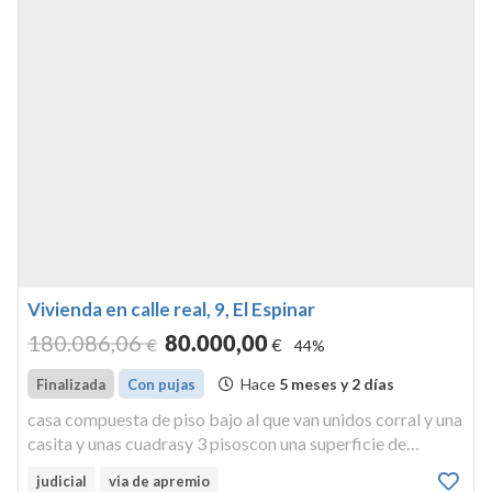
Vivienda en calle real, 9, El Espinar
180.086
,06
80.000
,00
€
€
44%
Hace
5 meses y 2 días
Finalizada
Con pujas
casa compuesta de piso bajo al que van unidos corral y una
casita y unas cuadrasy 3 pisoscon una superficie de
191metros con 35 cm cuadrados . hoy en estado de ruina .
judicial
via de apremio
finca registral nº 3207 inscrita en el termino municipal del