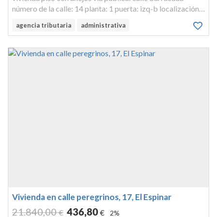
número de la calle: 14 planta: 1 puerta: izq-b localización:
las praderas divisiónhorizontal: cuota: cinco enteros, cinco
agencia tributaria
administrativa
décimas por ciento nro. orden: superficie construida:
setenta...
Vivienda en calle peregrinos, 17, El Espinar
21.840
,00
436
,80
€
€
2%