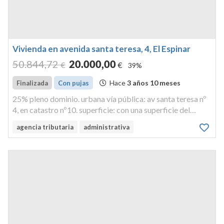
Vivienda en avenida santa teresa, 4, El Espinar
50.844
,72
20.000
,00
€
€
39%
Hace
3 años 10 meses
Finalizada
Con pujas
25% pleno dominio. urbana vía pública: av santa teresa nº
4, en catastro nº10. superficie: con una superficie del
terreno de mil doscientos treinta y cinco metros, cincuenta
agencia tributaria
administrativa
decímetros cuadrados, una superficie de
terrenoconstruida de ci...