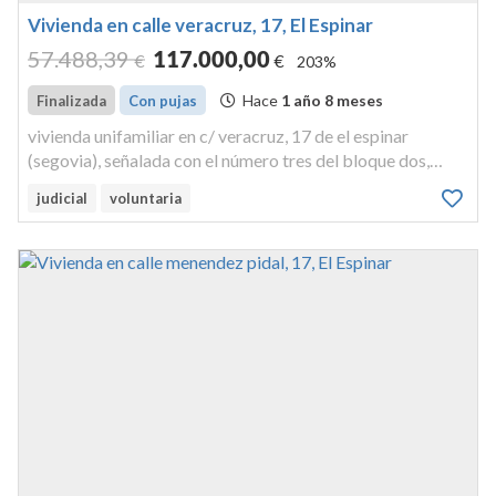
Vivienda en calle veracruz, 17, El Espinar
57.488
,39
117.000
,00
€
€
203%
Hace
1 año 8 meses
Finalizada
Con pujas
vivienda unifamiliar en c/ veracruz, 17 de el espinar
(segovia), señalada con el número tres del bloque dos,
compuesta en su alzado principal de dos plantas y en el
judicial
voluntaria
posterior de tres, denominadas primera destinada a
garaje; segunda, dist...