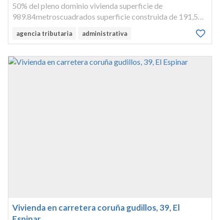
50% del pleno dominio vivienda superficie de
989.84metroscuadrados superficie construida de 191,50
metros cuadrados linderos:frente: camino de servidumbre
agencia tributaria
administrativa
derecha: finca izquierda, fondo: fincaotros:parcela de
terreno con varias edifica...
Vivienda en carretera coruña gudillos, 39, El
Espinar