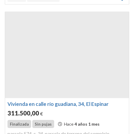
metro con 41 decímetros cuadrados. sobre esta parcela
existe construido...
Vivienda en calle río guadiana, 34, El Espinar
311.500
,00
€
Hace
4 años 1 mes
Finalizada
Sin pujas
parcela 574-c-34. parcela de terreno del complejo