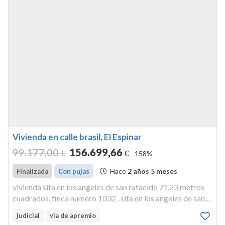
Vivienda en calle brasil, El Espinar
99.177
,00
156.699
,66
€
€
158%
Hace
2 años 5 meses
Finalizada
Con pujas
vivienda sita en los angeles de san rafaelde 71.23 metros
cuadrados. finca numero 1032 . sita en los angeles de san
rafael donde se encuentra construida vivienda modelo
judicial
via de apremio
colina de 71,23 metros cuadrados.