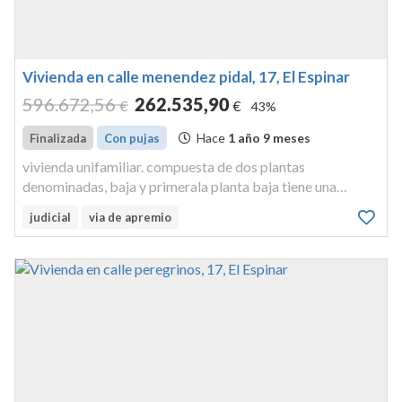
Vivienda en calle menendez pidal, 17, El Espinar
596.672
,56
262.535
,90
€
€
43%
Hace
1 año 9 meses
Finalizada
Con pujas
vivienda unifamiliar. compuesta de dos plantas
denominadas, baja y primerala planta baja tiene una
superficie construida de 96,20 metros cuadrados y útil de
judicial
via de apremio
74,45metros cuadrados, es completamente diáfana y se
destina a garajela planta p...