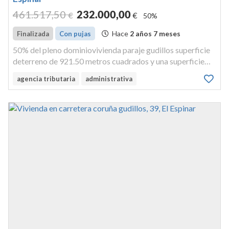
461.517
,50
232.000
,00
€
€
50%
Hace
2 años 7 meses
Finalizada
Con pujas
50% del pleno dominiovivienda paraje gudillos superficie
deterreno de 921.50 metros cuadrados y una superficie
construida de 125,56metroscuadrados linderos: norte:
agencia tributaria
administrativa
hotelvilla tressur: carretera de madrid a la coruña este:
hotelvilla...