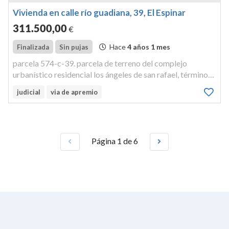
Vivienda en calle río guadiana, 39, El Espinar
311.500
,00
€
Hace
4 años 1 mes
Finalizada
Sin pujas
parcela 574-c-39. parcela de terreno del complejo
urbanístico residencial los ángeles de san rafael, término
de el espinar, c/ rio guadiana,con una superficie de 200
judicial
via de apremio
metrocuadrados. sobre esta parcela existe construido un
chalet modelo 4...
Página 1 de 6