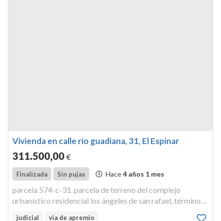
Vivienda en calle río guadiana, 31, El Espinar
311.500
,00
€
Hace
4 años 1 mes
Finalizada
Sin pujas
parcela 574-c-31. parcela de terreno del complejo
urbanístico residencial los ángeles de san rafael, término
de el espinar, c/ rio guadiana,con una superficie de 200
judicial
via de apremio