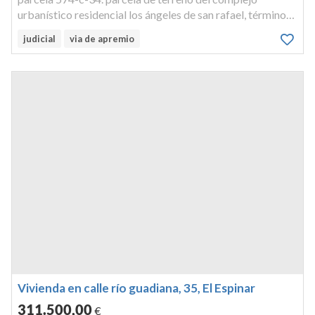
urbanístico residencial los ángeles de san rafael, término
de el espinar, c/ rio guadiana,con una superficie de 200
judicial
via de apremio
metrocuadrados. sobre esta parcela existe construido un
chalet modelo 4...
Vivienda en calle río guadiana, 35, El Espinar
311.500
,00
€