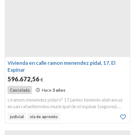
Vivienda en calle ramon menendez pidal, 17, El
Espinar
596.672
,56
€
Hace
3 años
Cancelada
c/ramon menendez pidal nº 17,(antes teniente alafranca)
en san rafaeltermino municipal de el espinar (segovia).
finca registral nº 14.008 del r.p. de segovia.
judicial
via de apremio