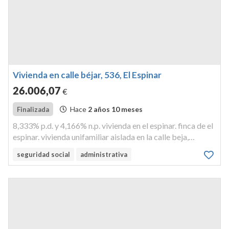
Vivienda en calle béjar, 536, El Espinar
26.006
,07
€
Hace
2 años 10 meses
Finalizada
8,333% p.d. y 4,166% n.p. vivienda en el espinar. finca de el
espinar. vivienda unifamiliar aislada en la calle beja,
localizadaen los angeles de san rafael, el espinar, segovia.
seguridad social
administrativa
actualmente el nº 536 se corresponde con el nº 6 de la cal...