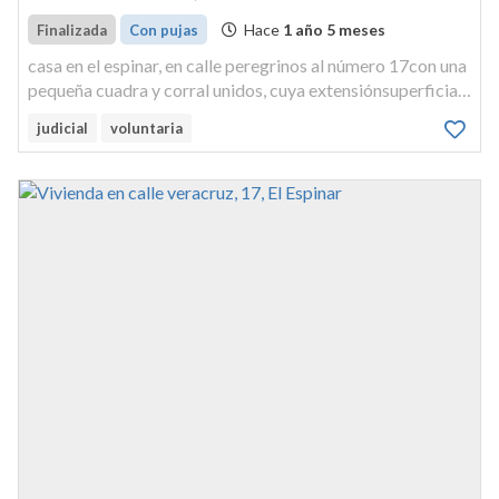
Hace
1 año 5 meses
Finalizada
Con pujas
casa en el espinar, en calle peregrinos al número 17con una
pequeña cuadra y corral unidos, cuya extensiónsuperficial
no consta, linda, derecha entrando con corral deherederos
judicial
voluntaria
de silverio , izquierda con casa que seadjudicó a ceferina ...