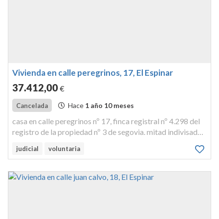
Vivienda en calle peregrinos, 17, El Espinar
37.412
,00
€
Hace
1 año 10 meses
Cancelada
casa en calle peregrinos nº 17, finca registral nº 4.298 del
registro de la propiedad nº 3 de segovia. mitad indivisade
prado llamadodel "trozo de la cruz matea"; casa en calle
judicial
voluntaria
peregrinos y pajarcillo o cuadra en calle peregrinos.