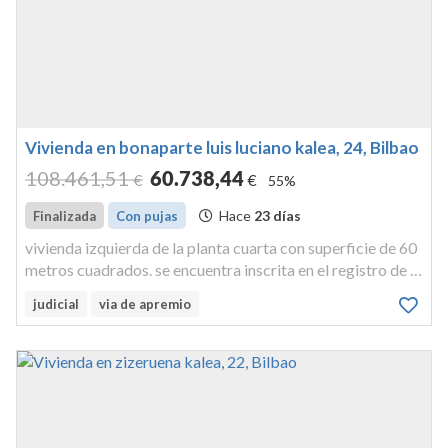
Vivienda en bonaparte luis luciano kalea, 24, Bilbao
108.461
,51
60.738
,44
€
€
55%
Hace
23 días
Finalizada
Con pujas
vivienda izquierda de la planta cuarta con superficie de 60
metros cuadrados. se encuentra inscrita en el registro de la
propiedad nº 6 de bilbao tomo 240, libro 240 de begoña,
judicial
via de apremio
folio 156, finca 16.305/b de begoña. vivienda izquierda de
l...