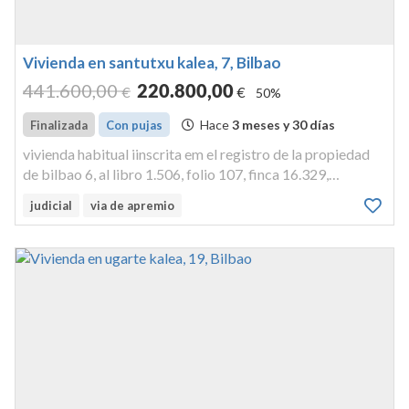
Vivienda en santutxu kalea, 7, Bilbao
441.600
,00
220.800
,00
€
€
50%
Hace
3 meses y 30 días
Finalizada
Con pujas
vivienda habitual iinscrita em el registro de la propiedad
de bilbao 6, al libro 1.506, folio 107, finca 16.329,
inscripción 25datos registrales: código registral
judicial
via de apremio
único4802. vivienda izquierda o de tipo f según suposición
subiendo por la...