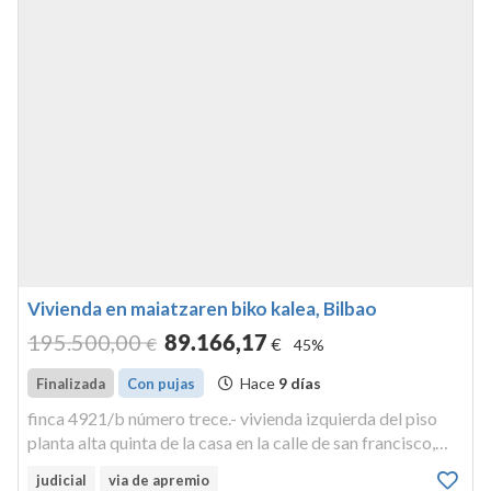
Vivienda en maiatzaren biko kalea, Bilbao
195.500
,00
89.166
,17
€
€
45%
Hace
9 días
Finalizada
Con pujas
finca 4921/b número trece.- vivienda izquierda del piso
planta alta quinta de la casa en la calle de san francisco,
letrado j, de la calle dos de mayo. inscrita en el registro de
judicial
via de apremio
la propiedad n 8 de bilbao, finca 4921/b, al tomo 1.629, l...