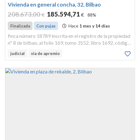
Vivienda en general concha, 32, Bilbao
208.673
,00
185.594
,71
€
€
88%
Hace
1 mes y 14 días
Finalizada
Con pujas
finca número 18789 inscrita en el registro de la propiedad
nº 8 de bilbao, al folio 169, tomo 3152, libro 1692. código
registral, idufir 48027000799772. vivienda centro
judicial
via de apremio
exterior de la planta alta quinta y como accesorio una
veinteava par...