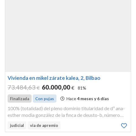
Vivienda en mikel zárate kalea, 2, Bilbao
73.484
,63
60.000
,00
€
€
81%
Hace
4 meses y 6 días
Finalizada
Con pujas
100% (totalidad) del pleno dominio titularidad de dª ana-
esther modia gonzález de la finca de deusto-b, número
2158 de la vivienda izquierda, o tipo b, de la planta alta
judicial
via de apremio
primera de la casa número dos de la calle mikel zarate, en
bilbao.