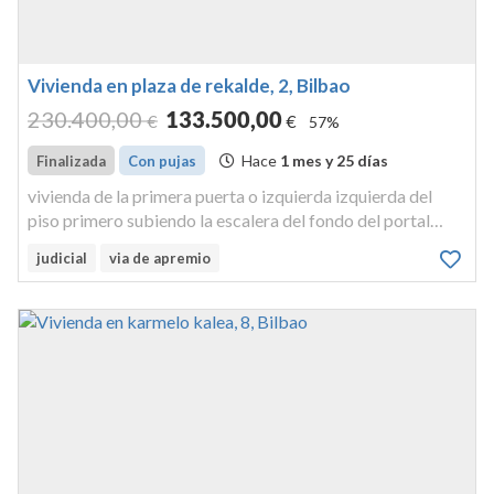
Vivienda en plaza de rekalde, 2, Bilbao
230.400
,00
133.500
,00
€
€
57%
Hace
1 mes y 25 días
Finalizada
Con pujas
vivienda de la primera puerta o izquierda izquierda del
piso primero subiendo la escalera del fondo del portal
tiene vistas a la calle gordoniz que es su lindero oeste.
judicial
via de apremio
forma parte de la casa señalada con el numero dos de la
plaza de rec...