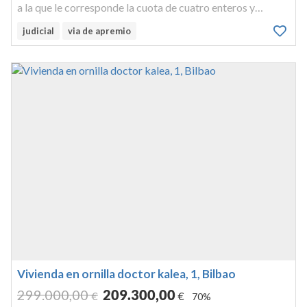
a la que le corresponde la cuota de cuatro enteros y
sesenta y nueve milésimas de entero por ciento en los
judicial
via de apremio
elementos comunes de la casa señalada hoy con el número
doce de la cal...
Vivienda en ornilla doctor kalea, 1, Bilbao
299.000
,00
209.300
,00
€
€
70%