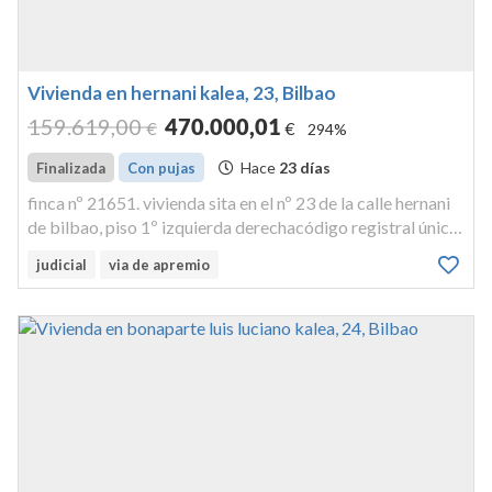
Vivienda en hernani kalea, 23, Bilbao
159.619
,00
470.000
,01
€
€
294%
Hace
23 días
Finalizada
Con pujas
finca nº 21651. vivienda sita en el nº 23 de la calle hernani
de bilbao, piso 1º izquierda derechacódigo registral único,
idufir, 48027000842591 finca 21651 del registro de la
judicial
via de apremio
propiedad nº 8 de bilbao, inscripción 11ª,libro 1310, folio
2...