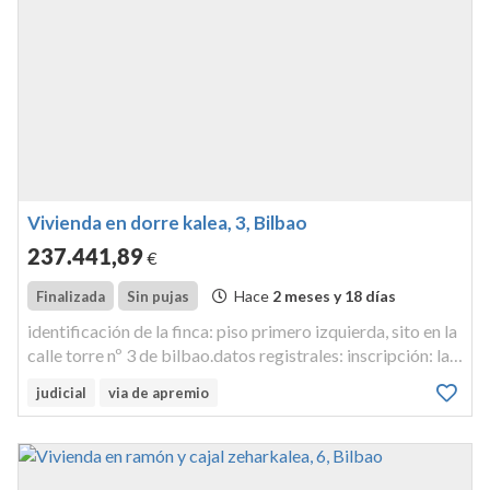
Vivienda en dorre kalea, 3, Bilbao
237.441
,89
€
Hace
2 meses y 18 días
Finalizada
Sin pujas
identificación de la finca: piso primero izquierda, sito en la
calle torre nº 3 de bilbao.datos registrales: inscripción: la
hipoteca se halla inscrita al tomo 1885, libro 294, folio
judicial
via de apremio
217, finca registral 14.635, inscripción 5ª del regist...