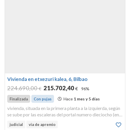
Vivienda en etxezuri kalea, 6, Bilbao
224.690
,00
215.702
,40
€
€
96%
Hace
1 mes y 5 días
Finalizada
Con pujas
vivienda, situada en la primera planta a la izquierda, según
se sube por las escaleras del portal numero dieciocho (en
construcción 8) de la calle etxezuri, en bilbao. anejo
judicial
via de apremio
primero. tiene como anejo inseparable un trastero o