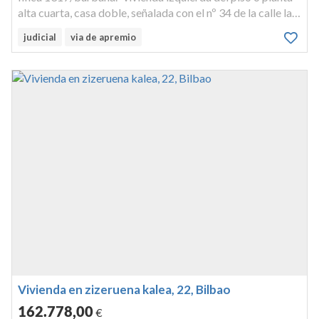
alta cuarta, casa doble, señalada con el nº 34 de la calle las
cortes de bilbao. inscrita en el registro de la propiedad de
judicial
via de apremio
bilbao número 8, tomo 1499, libro 39, folio 137, finca ...
Vivienda en zizeruena kalea, 22, Bilbao
162.778
,00
€