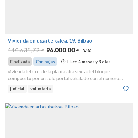
Vivienda en ugarte kalea, 19, Bilbao
110.635
,72
96.000
,00
€
€
86%
Hace
4 meses y 3 días
Finalizada
Con pujas
vivienda letra c. de la planta alta sexta del bloque
compuesto por un solo portal señalado con el numero
diecinueve de la calle ugarte, en otxarkoaga, de bilbao es
judicial
voluntaria
de tipo v ocupa una superficie construida de 61,12 m2, y
útil de 53,30 m2...