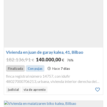
Vivienda en juan de garay kalea, 41, Bilbao
182.136
,91
140.000
,00
€
€
76%
Hace
7 días
Finalizada
Con pujas
finca registral número 14757, con idufir
48027000706213, urbana, vivienda interior derecha del
piso primero, que representa una cuota en los elementos
judicial
via de apremio
comunes de dos enteros y setecientas sesenta y cinco
milésimas de otro entero por cien...