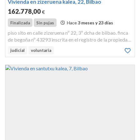
Vivienda en zizeruena kalea, 22, Bilbao
162.778
,00
€
Hace
3 meses y 23 días
Finalizada
Sin pujas
piso sito en calle zizeruena nº 22, 3º dcha de bilbao. finca
de begoña nº 43293 inscrita en el registro de la propiedad
nº 6 de bilbao, al tomo 1.918, libro 1.184, folio 51.
judicial
voluntaria