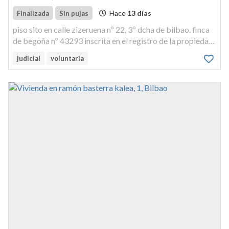
Hace
13 días
Finalizada
Sin pujas
piso sito en calle zizeruena nº 22, 3º dcha de bilbao. finca
de begoña nº 43293 inscrita en el registro de la propiedad
nº 6 de bilbao, al tomo 1.918, libro 1.184, folio 51.
judicial
voluntaria