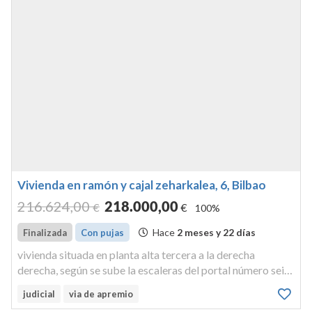
Vivienda en ramón y cajal zeharkalea, 6, Bilbao
216.624
,00
218.000
,00
€
€
100%
Hace
2 meses y 22 días
Finalizada
Con pujas
vivienda situada en planta alta tercera a la derecha
derecha, según se sube la escaleras del portal número seis
de la travesía ramon y cajal en bilbao identificada con la
judicial
via de apremio
letra d. tiene una superficie construida aproximada de