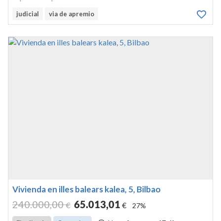
y un pequeño antuzano a su parte delantera que mide
judicial
via de apremio
cuarenta y cuatro metros cuadrados. finca 4749/a del
registro de la pro...
Vivienda en illes balears kalea, 5, Bilbao
240.000
,00
65.013
,01
€
€
27%