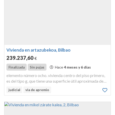
Vivienda en artazubekoa, Bilbao
239.237
,60
€
Hace
4 meses y 6 días
Finalizada
Sin pujas
elemento número ocho. vivienda centro del piso primero,
es del tipo g, que tiene una superficie útil aproximada de
cincuenta y seis metros dieciséis decímetros cuadrados.
judicial
via de apremio
representa una participación de seis enteros cuarenta y
ocho centé...