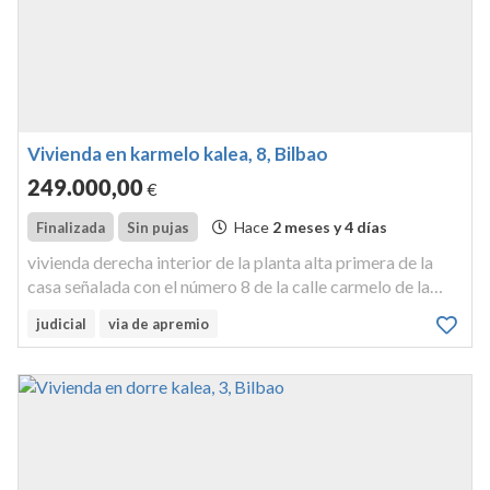
Vivienda en karmelo kalea, 8, Bilbao
249.000
,00
€
Hace
2 meses y 4 días
Finalizada
Sin pujas
vivienda derecha interior de la planta alta primera de la
casa señalada con el número 8 de la calle carmelo de la
villa de bilbao. tiene asignado el número fijo catastral
judicial
via de apremio
u4186080v. inscrita en el registro de la propiedad nº 6 de
bilbao,...