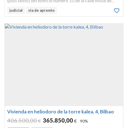
(piso sexto) del edificio número 10 de la calle novia de
salcedo, en bilbao. datos registrales: registro de la
judicial
via de apremio
propiedad de bilbao nº 8, finca registral número 23.801/a.
idufir: ...
Vivienda en heliodoro de la torre kalea, 4, Bilbao
406.500
,00
365.850
,00
€
€
90%