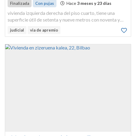
Hace
3 meses y 23 días
Finalizada
Con pujas
vivienda izquierda derecha del piso cuarto, tiene una
superficie útil de setenta y nueve metros con noventa y
cinco decímetros cuadrados y una superficie construida de
judicial
via de apremio
ciento cinco metros con veinticinco decímetros
cuadrados; linda: al n...