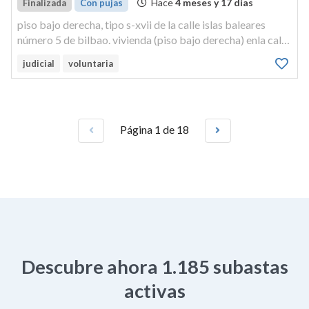
Hace
4 meses y 17 días
Finalizada
Con pujas
piso bajo derecha, tipo s-xvii de la calle islas baleares
número 5 de bilbao. vivienda (piso bajo derecha) enla calle
islas baleares número 5 de bilbao.
judicial
voluntaria
Página 1 de 18
Descubre ahora
1.185
subastas
activas