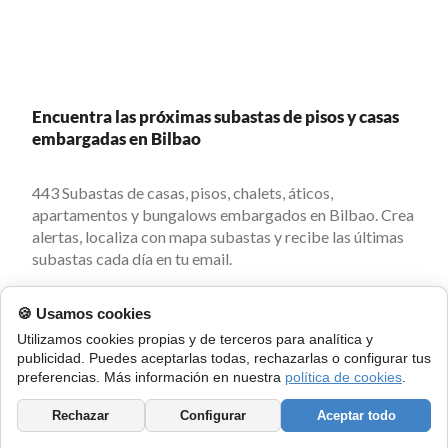
Encuentra las próximas subastas de pisos y casas
embargadas en Bilbao
443 Subastas de casas, pisos, chalets, áticos,
apartamentos y bungalows embargados en Bilbao. Crea
alertas, localiza con mapa subastas y recibe las últimas
subastas cada día en tu email.
🍪 Usamos cookies
Utilizamos cookies propias y de terceros para analítica y
Subastas de casas y pisos cerca de Bilbao
publicidad. Puedes aceptarlas todas, rechazarlas o configurar tus
preferencias. Más información en nuestra
política de cookies
.
Subastas de casas y pisos en Etxebarri
Rechazar
Configurar
Aceptar todo
Subastas de casas y pisos en Basauri