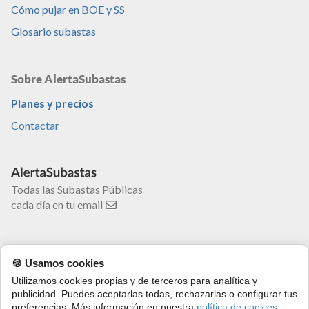
Cómo pujar en BOE y SS
Glosario subastas
Sobre AlertaSubastas
Planes y precios
Contactar
Todas las Subastas Públicas
cada día en tu email
🍪 Usamos cookies
Utilizamos cookies propias y de terceros para analítica y
AlertaSubastas SLU
© 2016-2026
publicidad. Puedes aceptarlas todas, rechazarlas o configurar tus
Términos y condiciones
·
Política de privacidad
·
Política de
preferencias. Más información en nuestra
política de cookies
.