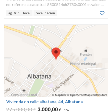
no. referencia catastral: 8500814xh2780s0001sr. valor de
subasta...
ag. tribu. local
recaudación
Vivienda en calle albatana, 44, Albatana
275.000
,00
3.000
,00
€
€
1%