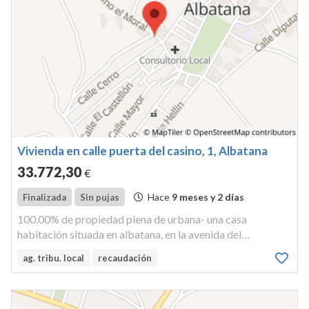
Vivienda en calle puerta del casino, 1, Albatana
33.772
,30
€
Hace
9 meses y 2 días
Finalizada
Sin pujas
100.00% de propiedad plena de urbana- una casa
habitación situada en albatana, en la avenida del
ambulatorio, número 2; se compone de planta baja ,
ag. tribu. local
recaudación
cámaras y patio y corral descubierto; ocupa una extensión
superficial de cuatrocientos no...