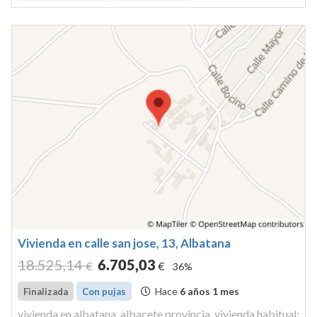
dominiovivienda ...
Vivienda en calle san jose, 13, Albatana
18.525
,14
6.705
,03
€
€
36%
Hace
6 años 1 mes
Finalizada
Con pujas
vivienda en albatana, albacete provincia. vivienda habitual: