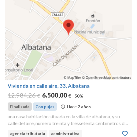
Vivienda en calle aire, 33, Albatana
12.984
,26
6.500
,00
€
€
50%
Hace
2 años
Finalizada
Con pujas
una casa habitación situada en la villa de albatana, y su
calle del aire, número treinta y tressetenta centímetros de
fachada, y ocupa una extensión superficial de doscientos
agencia tributaria
administrativa
sesenta y cuatro metros cuadrados. 100% pleno