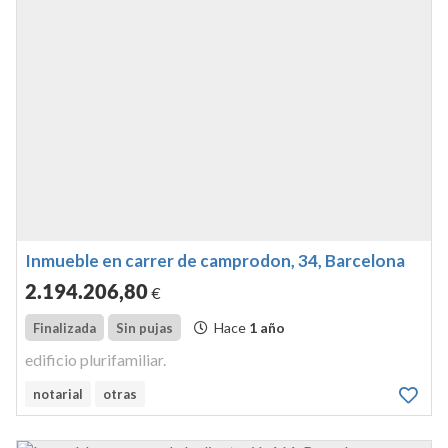
Inmueble en carrer de camprodon, 34, Barcelona
2.194.206
,80
€
Hace
1 año
Finalizada
Sin pujas
edificio plurifamiliar.
notarial
otras