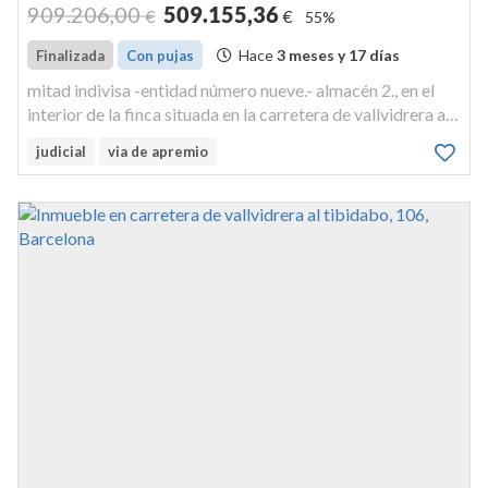
909.206
,00
509.155
,36
€
€
55%
Hace
3 meses y 17 días
Finalizada
Con pujas
mitad indivisa -entidad número nueve.- almacén 2., en el
interior de la finca situada en la carretera de vallvidrera al
tibidabo, ciento seis-ciento diez, 08035 barcelona, y con
judicial
via de apremio
acceso desde la referencia anterior y también por el camí
d...