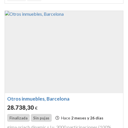
Otros inmuebles, Barcelona
28.738
,30
€
Hace
2 meses y 26 días
Finalizada
Sin pujas
gima oriach dinamic s.l.u. 3000 participaciones (100%