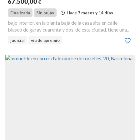
67.500
,00
€
Hace
7 meses y 14 días
Finalizada
Sin pujas
bajo interior, en la planta baja de la casa sita en calle
blasco de garay cuarenta y dos, de esta ciudad. tiene una
superficie construida de doce metroscuadrados. linda: por
judicial
via de apremio
su frente conforme se entra, con lantrada de vecinos; por
la d...