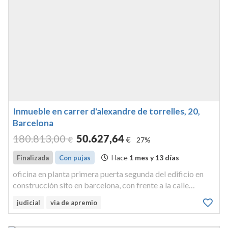
Inmueble en carrer d'alexandre de torrelles, 20,
Barcelona
180.813
,00
50.627
,64
€
€
27%
Hace
1 mes y 13 días
Finalizada
Con pujas
oficina en planta primera puerta segunda del edificio en
construcción sito en barcelona, con frente a la calle
alejandro torrellas, número 20. tiene una superficie
judicial
via de apremio
construida de 42,39 m2 y útil de 34,15 m2. está distribuida
en varias dep...