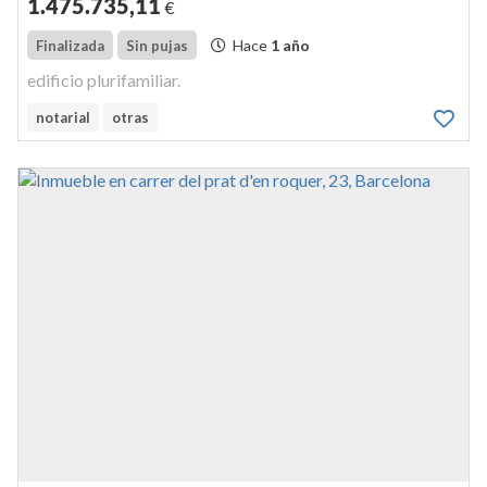
1.475.735
,11
€
Hace
1 año
Finalizada
Sin pujas
edificio plurifamiliar.
notarial
otras