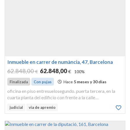
Inmueble en carrer de numància, 47, Barcelona
62.848
,00
62.848
,00
€
€
100%
Hace
5 meses y 30 días
Finalizada
Con pujas
oficina en piso entresuelosegundo. puerta tercera, en la
cuarta planta del edificio con frente a la calle
numancia,número cuarenta y siete-cincuenta y tres, a la
judicial
via de apremio
calle berlín, números cincuenta y uno alcincuenta y tres y al
chaflán forma...