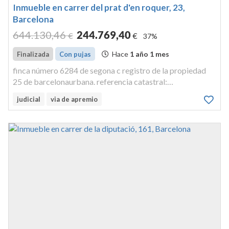
Inmueble en carrer del prat d'en roquer, 23,
Barcelona
644.130
,46
244.769
,40
€
€
37%
Hace
1 año 1 mes
Finalizada
Con pujas
finca número 6284 de segona c registro de la propiedad
25 de barcelonaurbana. referencia catastral:
1365526df3816e0001aw. terreno y casita, en esta ciudad,
judicial
via de apremio
barrio de san andrés de palomar, señalada con el número
cuarenta, antes veintiun...