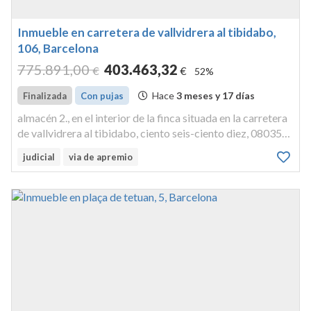
Inmueble en carretera de vallvidrera al tibidabo,
106, Barcelona
775.891
,00
403.463
,32
€
€
52%
Hace
3 meses y 17 días
Finalizada
Con pujas
almacén 2., en el interior de la finca situada en la carretera
de vallvidrera al tibidabo, ciento seis-ciento diez, 08035
barcelona, y con acceso desde la referencia anterior y
judicial
via de apremio
también por el camí de sant cugat, cuarenta y dos, 08035
bar...