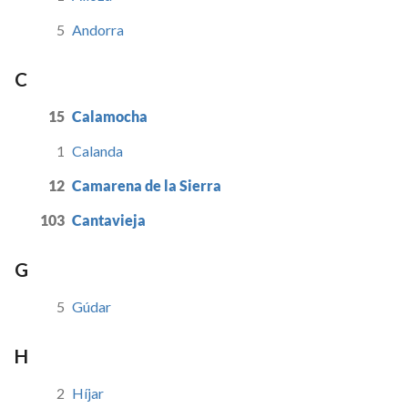
5
Andorra
C
15
Calamocha
1
Calanda
12
Camarena de la Sierra
103
Cantavieja
G
5
Gúdar
H
2
Híjar