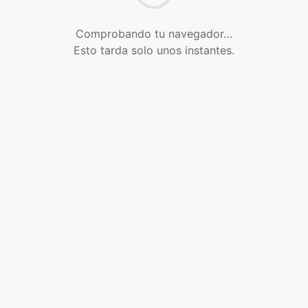
Comprobando tu navegador…
Esto tarda solo unos instantes.