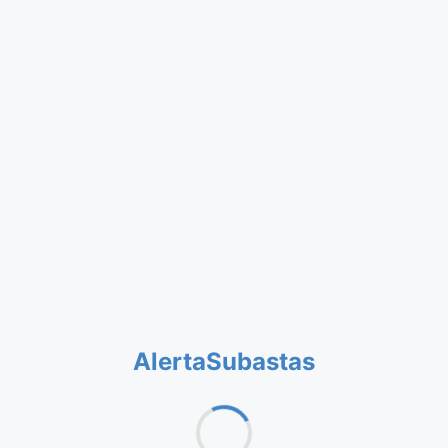
AlertaSubastas