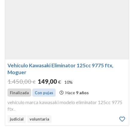
Vehículo Kawasaki Eliminator 125cc 9775 ftx,
Moguer
1.450
,00
149
,00
€
€
10%
Hace
9 años
Finalizada
Con pujas
vehículo marca kawasaki modelo eliminator 125cc 9775
ftx .
judicial
voluntaria