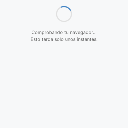
Comprobando tu navegador…
Esto tarda solo unos instantes.