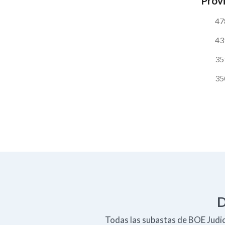
Provi
47
43
35
35
D
Todas las subastas de BOE Judici