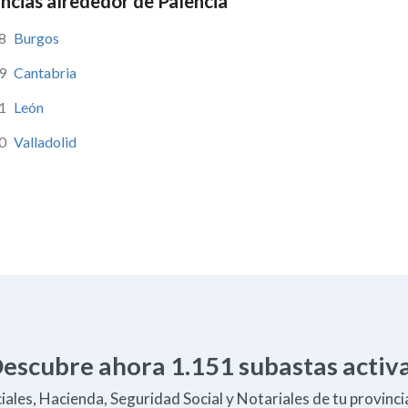
ncias alrededor de Palencia
8
Burgos
9
Cantabria
1
León
0
Valladolid
escubre ahora
1.151
subastas activ
ales, Hacienda, Seguridad Social y Notariales de tu provincia