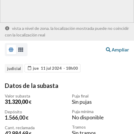
vista a nivel de zona. la localización mostrada puede no coincidir
con la localización real
Ampliar
jue 11 jul 2024 - 18h00
judicial
Datos de la subasta
Valor subasta
Puja final
31.320
,00
Sin pujas
€
Puja mínima
Depósito
No disponible
1.566
,00
€
Tramos
Cant. reclamada
Sin tramos
42.984
,69
€