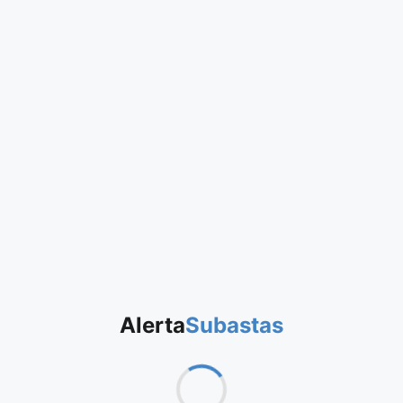
Alerta
Subastas