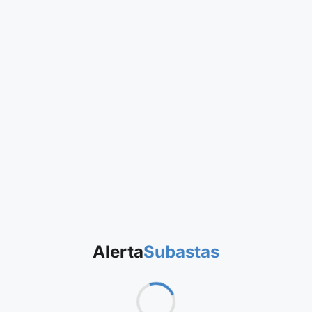
Alerta
Subastas