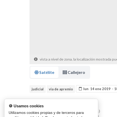
vista a nivel de zona. la localización mostrada pue
Satélite
Callejero
lun 14 ene 2019 - 
judicial
via de apremio
Datos de la subasta
🍪 Usamos cookies
Valor subasta
Depósito
(5%)
Utilizamos cookies propias y de terceros para
142.009
,29
7.100
,46
€