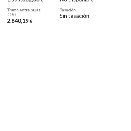
Tramo entre pujas
Tasación
Sin tasación
(2%)
2.840
,19
€
Envíame subastas similares
ero de 2019
a las
18:00:00