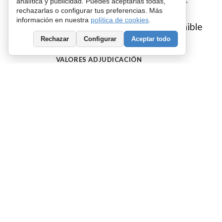
€
analítica y publicidad. Puedes aceptarlas todas,
rechazarlas o configurar tus preferencias. Más
Puja final
Puja mínima
información en nuestra
política de cookies
.
Sin pujas
No disponible
Rechazar
Configurar
Aceptar todo
VALORES ADJUDICACIÓN
Adjudicación
(70%)
99.407
,00
€
Guardar favorita
Subasta finalizada
subasta finalizada sin pujas
el pasado
14 de en