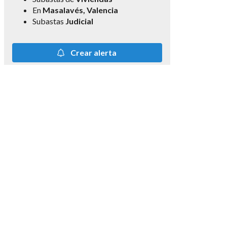
En
Masalavés, Valencia
Subastas
Judicial
Crear alerta
Enlaces originales
Ver lote original
Ver subasta original
Ver pujas