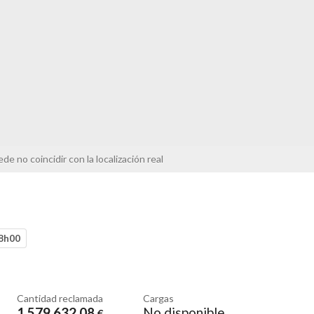
de no coincidir con la localización real
18h00
Cantidad reclamada
Cargas
1.579.632
,08
No disponible
€