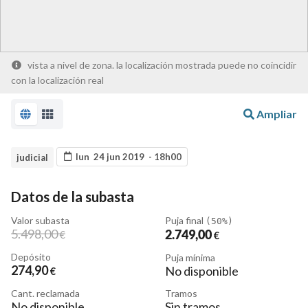
vista a nivel de zona. la localización mostrada puede no coincidir
con la localización real
Ampliar
lun 24 jun 2019 - 18h00
judicial
Datos de la subasta
Valor subasta
Puja final
(50%)
5.498
,00
2.749
,00
€
€
Depósito
Puja mínima
274
,90
No disponible
€
Cant. reclamada
Tramos
No disponible
Sin tramos