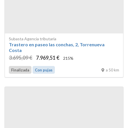
Subasta Agencia tributaria
Trastero en paseo las conchas, 2, Torrenueva
Costa
3.695
,09
€
7.969
,51
€
215%
a 50 km
Finalizada
Con pujas