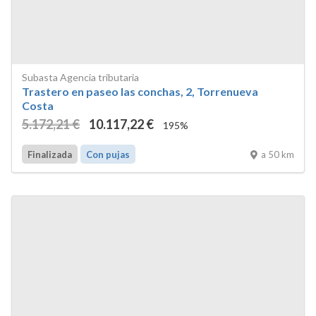
Subasta Agencia tributaria
Trastero en paseo las conchas, 2, Torrenueva
Costa
5.172
,21
€
10.117
,22
€
195%
a 50 km
Finalizada
Con pujas