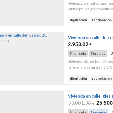
vivienda. en mal estado, en
municipal de gordoncillo 
propiedadno figura inscrita
corresponde referencia cat
diputación
recaudación
Vivienda en calle del r
2.953
,02
€
Finalizada
Sin pujas
vivienda sita en la calle ro
referencia catastral: 147
la propiedad de valencia de
finca registral...
diputación
recaudación
Vivienda en calle igles
33.001
,38
26.500
€
Finalizada
Con pujas