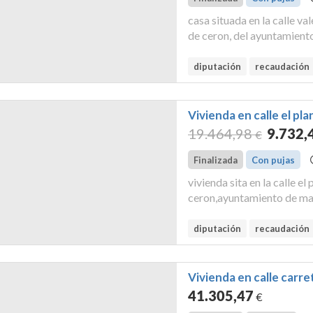
casa situada en la calle va
de ceron, del ayuntamient
5413404um0851s0001ze figu
de valencia de don juan, al 
diputación
recaudación
Vivienda en calle el pl
19.464
,98
9.732
,
€
Finalizada
Con pujas
vivienda sita en la calle e
ceron,ayuntamiento de mat
5515106um0851n0001yk de
que es lo que se embarga. s
diputación
recaudación
Vivienda en calle carre
41.305
,47
€