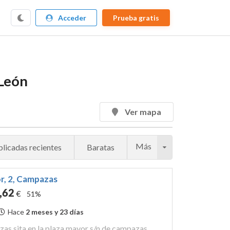
Acceder
Prueba gratis
 León
Ver mapa
Más
licadas recientes
Baratas
r, 2, Campazas
,62
€
51%
Hace
2 meses y 23 días
zas sita en la plaza mayor s/n de campazas