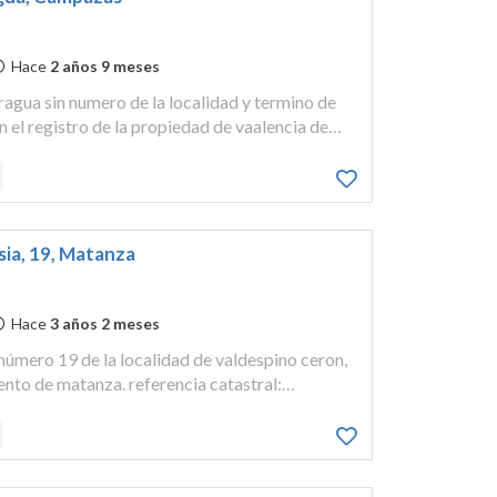
Hace
2 años 9 meses
 fragua sin numero de la localidad y termino de
n el registro de la propiedad de vaalencia de
ibro 33 del folio 180. es la finca registral 4871.
esia, 19, Matanza
Hace
3 años 2 meses
a,número 19 de la localidad de valdespino ceron,
nto de matanza. referencia catastral:
perficie del terreno: 463 metros cuadrados.
me...