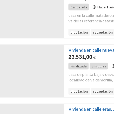
Hace
1 añ
Cancelada
casa en la calle matadero.
valderas referencia catas
el registro de la propieda
96, folio 217 es la finca ...
diputación
recaudación
Vivienda en calle nueva
23.531
,00
€
Finalizada
Sin pujas
casa de planta baja y desva
localidad de valdemorilla,
catastral:9070310um0797s0
propiedad de valencia de do
diputación
recaudación
Vivienda en calle eras,