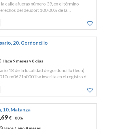
 la calle afueras número 39, en el término
derechos del deudor: 100,00% de la
 en el registro de la propiedad que le
astral: 159201u...
osario, 20, Gordoncillo
Hace
9 meses y 8 días
sario 18 de la localidad de gordoncillo (leon)
8010um0671n0001iw inscrita en el registro de
 don juan. al tomo 1712, libro 46, folio 51 es la
ia, 10, Matanza
,69
€
80%
Hace
1 año 4 meses