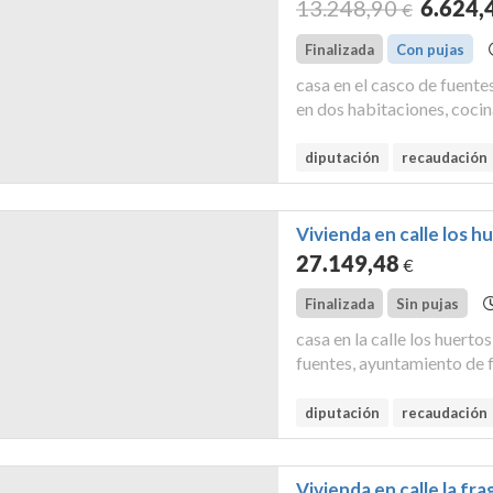
13.248
,90
6.624
,
€
Finalizada
Con pujas
casa en el casco de fuente
en dos habitaciones, cocin
7924603tm9772s0001me. fig
de valencia de don juan, al 
diputación
recaudación
Vivienda en calle los h
27.149
,48
€
Finalizada
Sin pujas
casa en la calle los huerto
fuentes, ayuntamiento de f
7039702tm9773n0001ss. fig
de valencia de don juan, al 
diputación
recaudación
Vivienda en calle la f