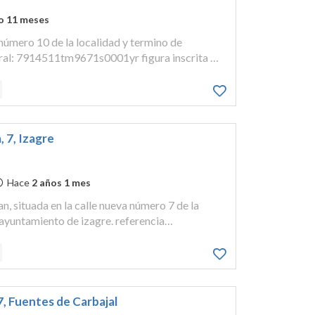
o 11 meses
 número 10 de la localidad y termino de
tral: 7914511tm9671s0001yr figura inscrita en
d de valencia de don juanal tomo 1067 del libro
, 7, Izagre
Hace
2 años 1 mes
n, situada en la calle nueva número 7 de la
 ayuntamiento de izagre. referencia
001qq. figura inscrito en el registro de la
n juan, ...
 7, Fuentes de Carbajal