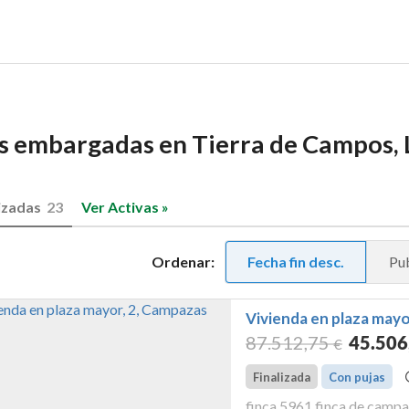
as embargadas en Tierra de Campos,
izadas
23
Ver Activas »
Ordenar:
Fecha fin desc.
Pub
Vivienda en plaza mayo
87.512
,75
45.506
€
Finalizada
Con pujas
finca 5961 finca de campa