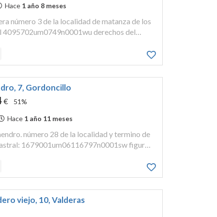
Hace
1 año 8 meses
etera número 3 de la localidad de matanza de los
tral 4095702um0749n0001wu derechos del
piedad. superficie grafica del terreno: 723
 qu...
dro, 7, Gordoncillo
4
€
51%
Hace
1 año 11 meses
lmendro. número 28 de la localidad y termino de
catastral: 1679001um06116797n0001sw figura
la propiedad de valencia de don juan, altomo
ero viejo, 10, Valderas