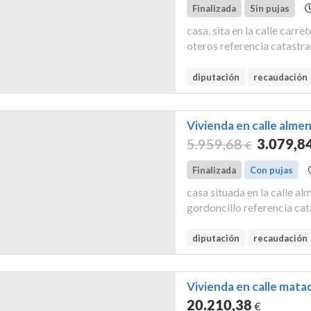
Finalizada
Sin pujas
casa. sita en la calle carr
oteros referencia catas
deudor: 100,00 % de la pro
metros cuadrados, sobre la
diputación
recaudación
Vivienda en calle almen
5.959
,68
3.079
,8
€
Finalizada
Con pujas
casa situada en la calle a
gordoncillo referencia 
inscrita en el registro de 
1427, del libro 39, folio...
diputación
recaudación
Vivienda en calle matad
20.210
,38
€