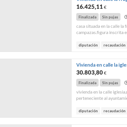
16.425
,11
€
Finalizada
Sin pujas
casa situada en la calle la
campazas.figura inscrita e
don juan,al tomo 1104,del l
linda: ...
diputación
recaudación
Vivienda en calle la igl
30.803
,80
€
Finalizada
Sin pujas
vivienda en la calle iglesi
perteneciente al ayuntamie
5414303um0851s0001de. su
superficie construida: 344 
diputación
recaudación