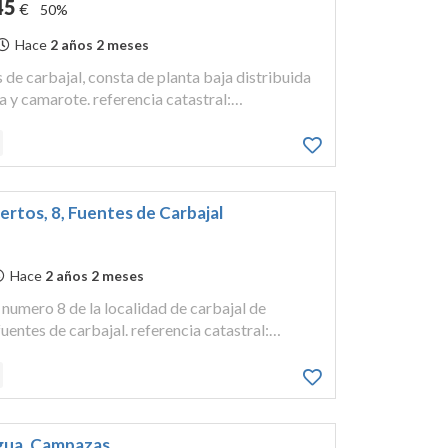
45
€
50%
Hace
2 años 2 meses
s de carbajal, consta de planta baja distribuida
a y camarote. referencia catastral:
ura inscrita en el registro de la propiedad
tom...
uertos, 8, Fuentes de Carbajal
Hace
2 años 2 meses
s numero 8 de la localidad de carbajal de
uentes de carbajal. referencia catastral:
ura inscrita en el registro de la propiedad
tom...
ragua, Campazas