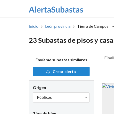
Inicio
León provincia
Tierra de Campos
23 Subastas de pisos y cas
Final
Envíame subastas similares
Crear alerta
Origen
Públicas
Tipo de bien