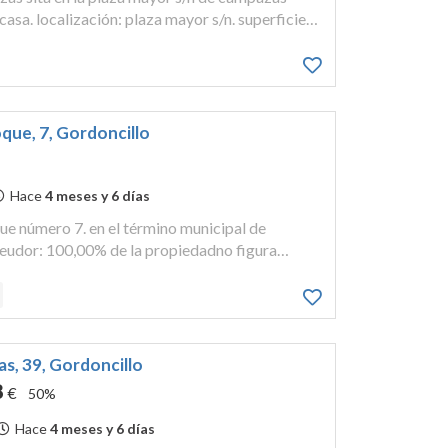
sa. localización: plaza mayor s/n. superficie:
os cuadrados. referencia catastral:
nderos: der...
oque, 7, Gordoncillo
Hace
4 meses y 6 días
oque número 7. en el término municipal de
eudor: 100,00% de la propiedadno figura
 la propiedad que le corresponde referencia
7n0001aw. ...
as, 39, Gordoncillo
8
€
50%
Hace
4 meses y 6 días