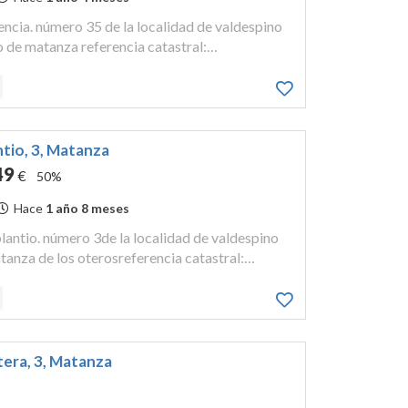
lencia. número 35 de la localidad de valdespino
o de matanza referencia catastral:
ra inscrito en el registro de la propiedad
tomo 1...
antio, 3, Matanza
49
€
50%
Hace
1 año 8 meses
l plantio. número 3de la localidad de valdespino
anza de los oterosreferencia catastral:
rechos del deudor: 96,88 % de la propiedad,
up...
tera, 3, Matanza