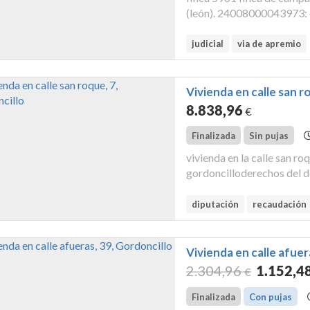
(león). 24008000043973: ca
doscientos cincuenta metr
4187104tm9648n0001oa. li
judicial
via de apremio
Vivienda en calle san r
8.838
,96
€
Finalizada
Sin pujas
vivienda en la calle san r
gordoncilloderechos del d
inscrita en el registro de
catastral : 1578409um061
diputación
recaudación
Vivienda en calle afuer
2.304
,96
1.152
,4
€
Finalizada
Con pujas