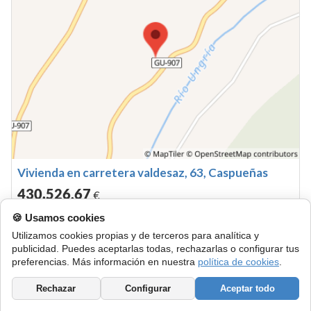
Vivienda en carretera valdesaz, 63, Caspueñas
430.526
,67
€
🍪 Usamos cookies
Hace
8 meses y 20 días
Finalizada
Puja secreta
Utilizamos cookies propias y de terceros para analítica y
parcela 194 del polígono 8 hoy camino de valdesaz. que
publicidad. Puedes aceptarlas todas, rechazarlas o configurar tus
tiene una extensión superficial de once áreas y treinta y
preferencias. Más información en nuestra
política de cookies
.
siete centiáreas de las que cinco áreas y cuarenta y una
judicial
via de apremio
centiáreas son de pastos y cinco áreas y noventa y seis
Rechazar
Configurar
Aceptar todo
centiáreas ...