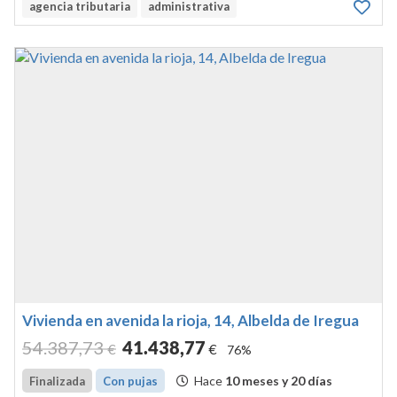
agencia tributaria
administrativa
escalera y pasillo distribución sur, vivienda tipo d este,
calle ...
Vivienda en avenida la rioja, 14, Albelda de Iregua
54.387
,73
41.438
,77
€
€
76%
Hace
10 meses y 20 días
Finalizada
Con pujas