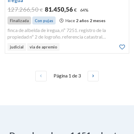
Iregua
127.266
,50
81.450
,56
€
€
64%
Hace
2 años 2 meses
Finalizada
Con pujas
finca de albelda de iregua, nº 7251. registro de la
propiedad nº 2 de logroño. referencia catastral
3298909wm4839n0029ss. urbana, calle constitución, nº
judicial
via de apremio
10, portal 3, planta 3, puerta b.
Página 1 de 3