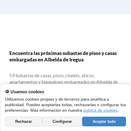
Encuentra las próximas subastas de pisos y casas
embargadas en Albelda de Iregua
59 Subastas de casas, pisos, chalets, áticos,
apartamentos y bungalows embargados en Albelda de
Iregua. Crea alertas, localiza con mapa subastas y recibe
🍪 Usamos cookies
las últimas subastas cada día en tu email.
Utilizamos cookies propias y de terceros para analítica y
publicidad. Puedes aceptarlas todas, rechazarlas o configurar tus
preferencias. Más información en nuestra
política de cookies
.
Subastas de casas y pisos cerca de Albelda de
Rechazar
Configurar
Aceptar todo
Iregua