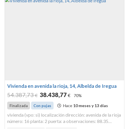
Vivienda en avenida la rioja, 14, Albelda de Iregua
54.387
,73
38.438
,77
€
€
70%
Hace
10 meses y 13 días
Finalizada
Con pujas
vivienda (vpo: si) localización dirección: avenida de la rioja
número: 16 planta: 2 puerta: a observaciones: 88.35
metros cuadrados linderos: norte, vivienda tipo b, hueco