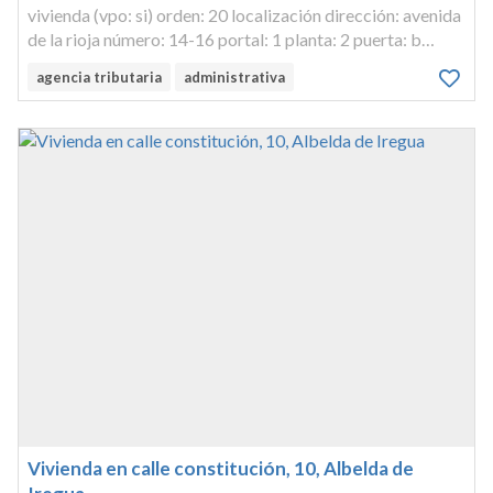
vivienda (vpo: si) orden: 20 localización dirección: avenida
de la rioja número: 14-16 portal: 1 planta: 2 puerta: b
observaciones: numero 20 dh 89.22 metros cuadrados
agencia tributaria
administrativa
linderos: norte, finca de esteban y otros sur, vivienda tipo
a, huec...
Vivienda en calle constitución, 10, Albelda de