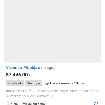
Vivienda, Albelda de Iregua
87.446
,00
€
Hace
7 meses y 10 días
Finalizada
Sin pujas
finca número 9511 de albelda de iregua. vivienda en planta
primera tipo b, del portal nº 3.
judicial
via de apremio