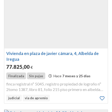
Vivienda en plaza de javier cámara, 4, Albelda de
Iregua
77.825
,00
€
Hace
7 meses y 25 días
Finalizada
Sin pujas
finca registral nº 5045. registro propiedad de logroño nº
2tomo 1387, libro 81, folio 215 piso primero en albelda
deiregua, (la rioja) ec/ héroes del alcazar, nº 4,
judicial
via de apremio
1ºa,superficie: 70,75 m2 referencia catastral:
3497625wm4839n0002wfidufi...