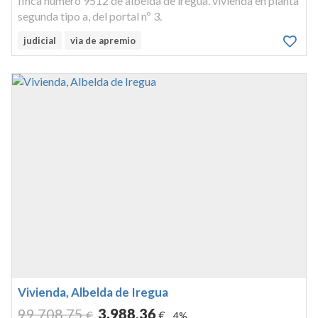
finca número 9512 de albelda de iregua. vivienda en planta
segunda tipo a, del portal nº 3.
judicial
via de apremio
Vivienda, Albelda de Iregua
99.708
,75
3.988
,36
€
€
4%