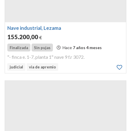
Nave industrial, Lezama
155.200
,00
€
Hace
7 años 4 meses
Finalizada
Sin pujas
º- finca e. 1-7, planta 1º nave 9 f.r 3072.
judicial
via de apremio