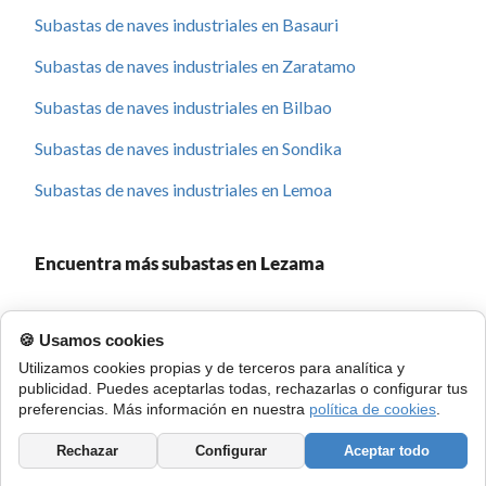
Subastas de naves industriales en Basauri
Subastas de naves industriales en Zaratamo
Subastas de naves industriales en Bilbao
Subastas de naves industriales en Sondika
Subastas de naves industriales en Lemoa
Encuentra más subastas en Lezama
Pisos y casas embargadas en Lezama
🍪 Usamos cookies
Fincas rústicas embargadas en Lezama
Utilizamos cookies propias y de terceros para analítica y
publicidad. Puedes aceptarlas todas, rechazarlas o configurar tus
Naves Industriales embargadas en Lezama
preferencias. Más información en nuestra
política de cookies
.
Rechazar
Configurar
Aceptar todo
Organismos que subastan naves industriales en