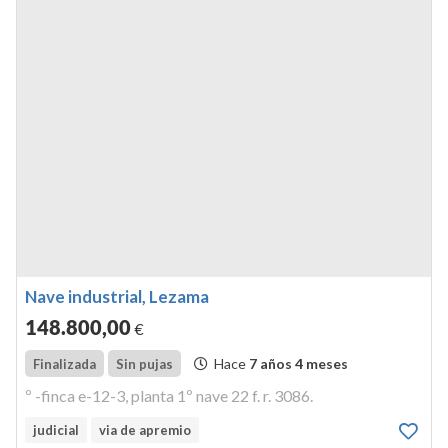
Nave industrial, Lezama
148.800
,00
€
Hace
7 años 4 meses
Finalizada
Sin pujas
º -finca e-12-3, planta 1º nave 22 f. r. 3086.
judicial
via de apremio