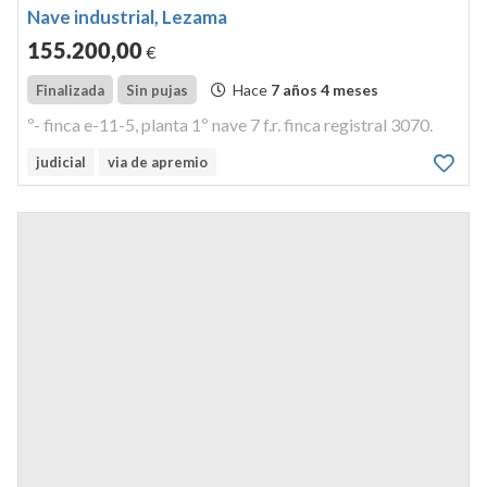
Nave industrial, Lezama
155.200
,00
€
Hace
7 años 4 meses
Finalizada
Sin pujas
º- finca e-11-5, planta 1º nave 7 f.r. finca registral 3070.
judicial
via de apremio