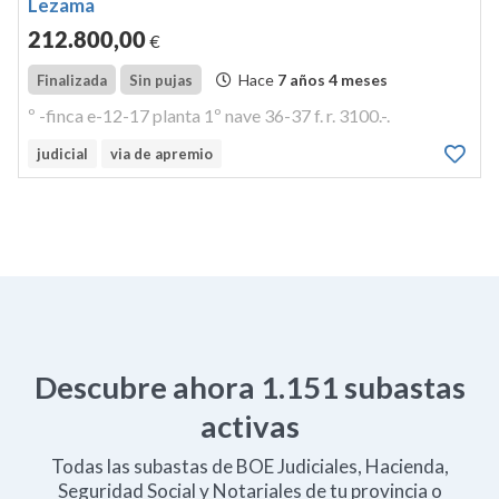
Lezama
212.800
,00
€
Hace
7 años 4 meses
Finalizada
Sin pujas
º -finca e-12-17 planta 1º nave 36-37 f. r. 3100.-.
judicial
via de apremio
Descubre ahora
1.151
subastas
activas
Todas las subastas de BOE Judiciales, Hacienda,
Seguridad Social y Notariales de tu provincia o