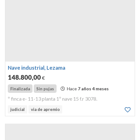
Nave industrial, Lezama
148.800
,00
€
Hace
7 años 4 meses
Finalizada
Sin pujas
º finca e- 11-13 planta 1º nave 15 f.r 3078.
judicial
via de apremio