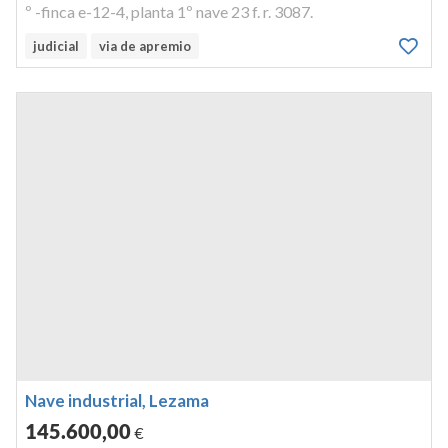
º -finca e-12-4, planta 1º nave 23 f. r. 3087.
judicial
via de apremio
Nave industrial, Lezama
145.600
,00
€