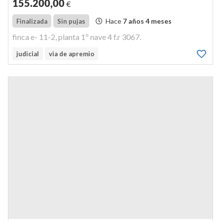
155.200
,00
€
Hace
7 años 4 meses
Finalizada
Sin pujas
finca e- 11-2, planta 1º nave 4 f.r 3067.
judicial
via de apremio