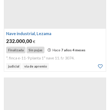
Nave industrial, Lezama
232.000
,00
€
Hace
7 años 4 meses
Finalizada
Sin pujas
º. finca e-11-9 planta 1º nave 11. f.r 3074.
judicial
via de apremio