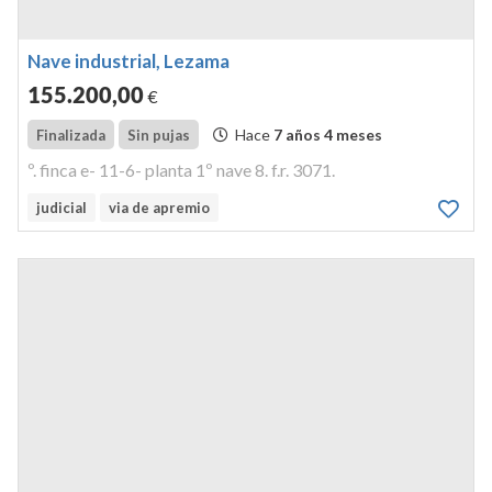
Nave industrial, Lezama
155.200
,00
€
Hace
7 años 4 meses
Finalizada
Sin pujas
º. finca e- 11-6- planta 1º nave 8. f.r. 3071.
judicial
via de apremio