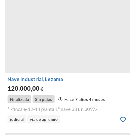
Nave industrial, Lezama
120.000
,00
€
Hace
7 años 4 meses
Finalizada
Sin pujas
º -finca e-12-14 planta 1º nave 33 f. r. 3097.-.
judicial
via de apremio