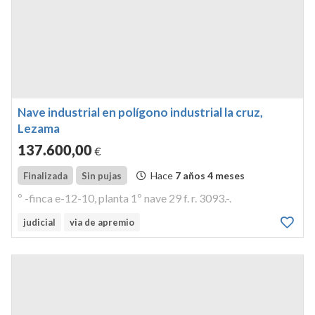
Nave industrial en polígono industrial la cruz,
Lezama
137.600
,00
€
Hace
7 años 4 meses
Finalizada
Sin pujas
º -finca e-12-10, planta 1º nave 29 f. r. 3093.-.
judicial
via de apremio