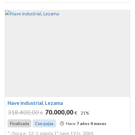
Nave industrial, Lezama
318.400
,00
70.000
,00
€
€
21%
Hace
7 años 4 meses
Finalizada
Con pujas
º- finca e- 12-1, planta 1º nave 19 f.r. 3084.