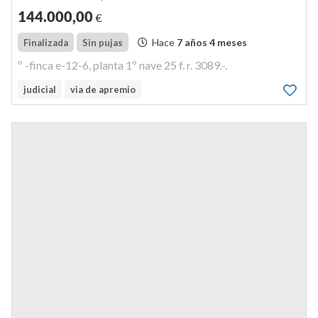
144.000
,00
€
Hace
7 años 4 meses
Finalizada
Sin pujas
º -finca e-12-6, planta 1º nave 25 f. r. 3089.-.
judicial
via de apremio