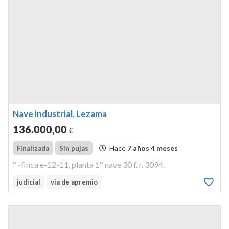
Nave industrial, Lezama
136.000
,00
€
Hace
7 años 4 meses
Finalizada
Sin pujas
º -finca e-12-11, planta 1º nave 30 f. r. 3094.
judicial
via de apremio