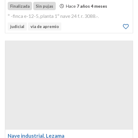
Hace
7 años 4 meses
Finalizada
Sin pujas
º -finca e-12-5, planta 1º nave 24 f. r. 3088.-.
judicial
via de apremio
Nave industrial, Lezama