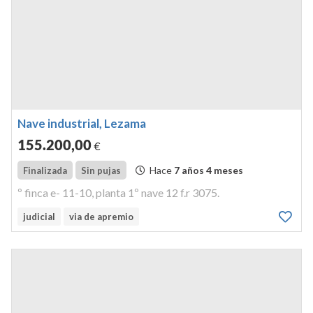
Nave industrial, Lezama
155.200
,00
€
Hace
7 años 4 meses
Finalizada
Sin pujas
º finca e- 11-10, planta 1º nave 12 f.r 3075.
judicial
via de apremio