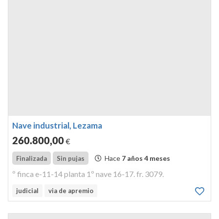
Nave industrial, Lezama
260.800
,00
€
Hace
7 años 4 meses
Finalizada
Sin pujas
º finca e-11-14 planta 1º nave 16-17. fr. 3079.
judicial
via de apremio