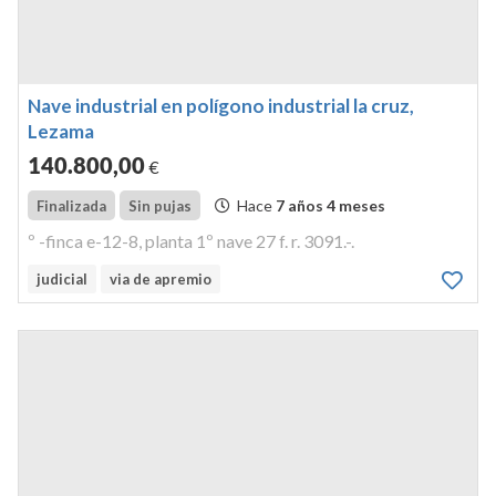
Nave industrial en polígono industrial la cruz,
Lezama
140.800
,00
€
Hace
7 años 4 meses
Finalizada
Sin pujas
º -finca e-12-8, planta 1º nave 27 f. r. 3091.-.
judicial
via de apremio