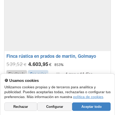
Finca rústica en prados de martin, Golmayo
539
,52
4.603
,95
€
€
853%
Hace
1 mes y 14 días
Finalizada
Con pujas
🍪 Usamos cookies
100% pleno dominio. terreno rustico en golmayo,
localización ag golmayorustico polígono 1 parcela 5116
Utilizamos cookies propias y de terceros para analítica y
publicidad. Puedes aceptarlas todas, rechazarlas o configurar tus
prados de martin. golmayo (golmayo) (soria)clase: rustico.
agencia tributaria
administrativa
preferencias. Más información en nuestra
política de cookies
.
uso principal: agrario, superficie gráfica, 1.686 m2 cultivo:
subparcela a,...
Rechazar
Configurar
Aceptar todo