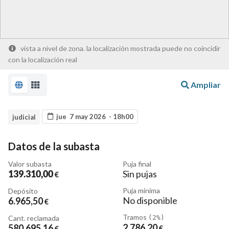
vista a nivel de zona. la localización mostrada puede no coincidir
con la localización real
Ampliar
jue 7 may 2026 - 18h00
judicial
Datos de la subasta
Valor subasta
Puja final
139.310
,00
Sin pujas
€
Puja mínima
Depósito
No disponible
6.965
,50
€
Tramos
Cant. reclamada
(2%)
2.786
,20
580.695
,16
€
€