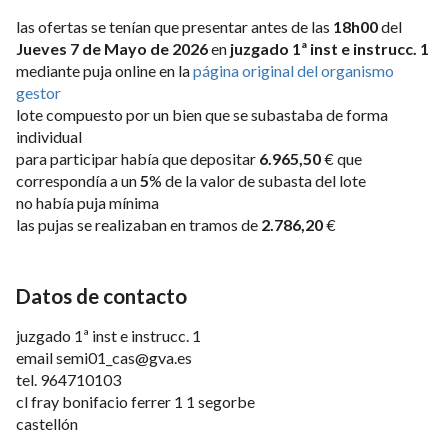
las ofertas se tenían que presentar antes de las
18h00
del
Jueves 7 de Mayo de 2026
en
juzgado 1ª inst e instrucc. 1
mediante puja online en la
página original del organismo
gestor
lote compuesto por un bien que se subastaba de forma
individual
para participar había que depositar
6.965,50
€ que
correspondía a un
5
% de la valor de subasta del lote
no había puja mínima
las pujas se realizaban en tramos de
2.786,20
€
Datos de contacto
juzgado 1ª inst e instrucc. 1
email
semi01_cas@gva.es
tel.
964710103
cl fray bonifacio ferrer 1 1 segorbe
castellón