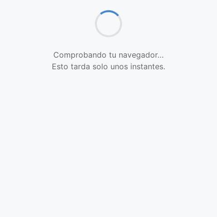
Comprobando tu navegador…
Esto tarda solo unos instantes.