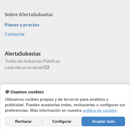
Sobre AlertaSubastas
Planes y precios
Contactar
Todas las Subastas Públicas
cada día en tu email
🍪 Usamos cookies
Utilizamos cookies propias y de terceros para analítica y
AlertaSubastas SLU
© 2016-2026
publicidad. Puedes aceptarlas todas, rechazarlas o configurar tus
Términos y condiciones
·
Política de privacidad
·
Política de
preferencias. Más información en nuestra
política de cookies
.
cookies
Rechazar
Configurar
Aceptar todo